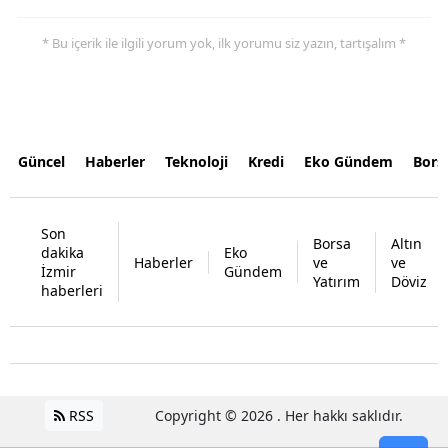
* Bu içerik ile ilgili yorum yok, ilk yorumu siz yazın, tartışalım *
Güncel
Haberler
Teknoloji
Kredi
Eko Gündem
Bors
Son
Borsa
Altın
dakika
Eko
Haberler
ve
ve
İzmir
Gündem
Yatırım
Döviz
haberleri
RSS
Copyright © 2026 . Her hakkı saklıdır.