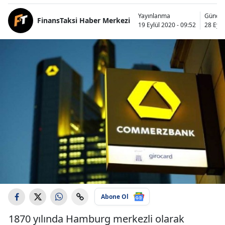
Yayınlanma
Güncel
FinansTaksi Haber Merkezi
19 Eylül 2020 - 09:52
28 Eylü
Abone Ol
1870 yılında Hamburg merkezli olarak