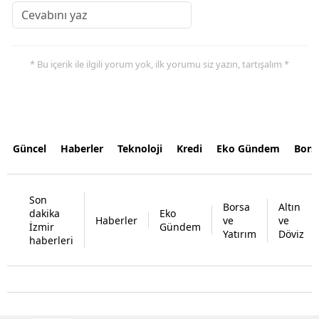
* Bu içerik ile ilgili yorum yok, ilk yorumu siz yazın, tartışalım *
Güncel
Haberler
Teknoloji
Kredi
Eko Gündem
Bors
Son
Borsa
Altın
dakika
Eko
Haberler
ve
ve
İzmir
Gündem
Yatırım
Döviz
haberleri