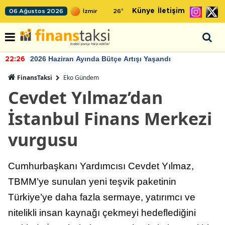
Künye
İletişim
06 Ağustos 2026
26
°
2026 Haziran Ayında Bütçe Artışı Yaşandı
22:26
FinansTaksi
Eko Gündem
Cevdet Yılmaz’dan
İstanbul Finans Merkezi
vurgusu
Cumhurbaşkanı Yardımcısı Cevdet Yılmaz,
TBMM’ye sunulan yeni teşvik paketinin
Türkiye’ye daha fazla sermaye, yatırımcı ve
nitelikli insan kaynağı çekmeyi hedeflediğini