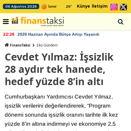
Künye
İletişim
06 Ağustos 2026
26
°
2026 Haziran Ayında Bütçe Artışı Yaşandı
22:26
FinansTaksi
Eko Gündem
Cevdet Yılmaz: İşsizlik
28 aydır tek hanede,
hedef yüzde 8’in altı
Cumhurbaşkanı Yardımcısı Cevdet Yılmaz,
işsizlik verilerini değerlendirerek, “Program
dönemi sonunda işsizlik oranını tarihte ilk kez
yüzde 8’in altına indirmeyi ve ekonomiye 2,5