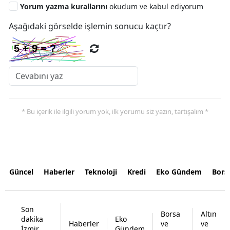
Yorum yazma kurallarını
okudum ve kabul ediyorum
Aşağıdaki görselde işlemin sonucu kaçtır?
* Bu içerik ile ilgili yorum yok, ilk yorumu siz yazın, tartışalım *
Güncel
Haberler
Teknoloji
Kredi
Eko Gündem
Bors
Son
Borsa
Altın
dakika
Eko
Haberler
ve
ve
İzmir
Gündem