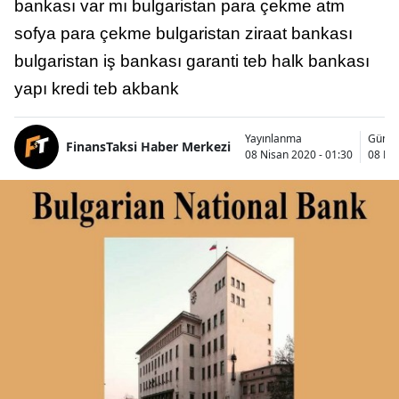
bankası var mı bulgaristan para çekme atm
sofya para çekme bulgaristan ziraat bankası
bulgaristan iş bankası garanti teb halk bankası
yapı kredi teb akbank
Yayınlanma
Günce
FinansTaksi Haber Merkezi
08 Nisan 2020 - 01:30
08 Nis