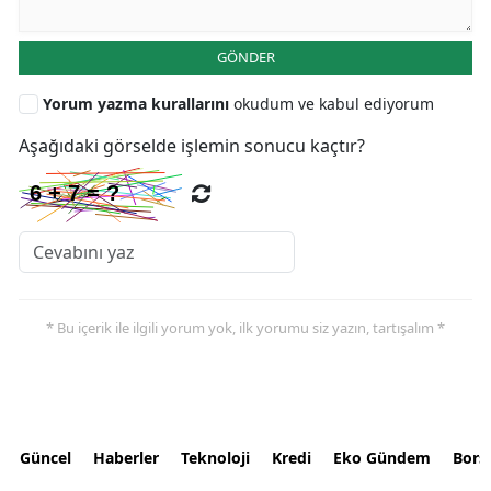
GÖNDER
Yorum yazma kurallarını
okudum ve kabul ediyorum
Aşağıdaki görselde işlemin sonucu kaçtır?
* Bu içerik ile ilgili yorum yok, ilk yorumu siz yazın, tartışalım *
Güncel
Haberler
Teknoloji
Kredi
Eko Gündem
Bors