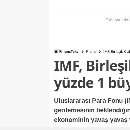
* Bu içerik ile
FinansTaksi
Finans
IMF, Birleşik Kr
IMF, Birleş
yüzde 1 bü
Uluslararası Para Fonu (I
gerilemesinin beklendiğini
ekonominin yavaş yavaş t
ekonomisi, sonraki yıllard