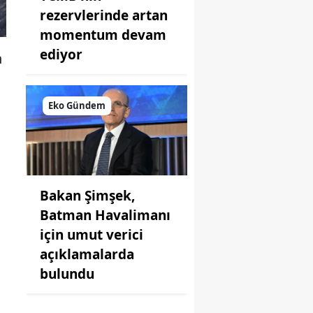
rezervlerinde artan
momentum devam
ediyor
n
Eko Gündem
Bakan Şimşek,
Batman Havalimanı
için umut verici
açıklamalarda
bulundu