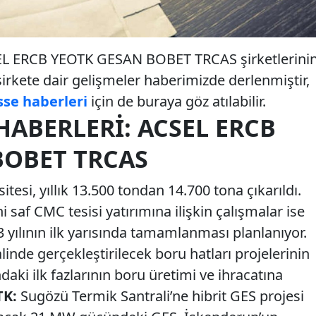
SEL ERCB YEOTK GESAN BOBET TRCAS şirketlerini
 şirkete dair gelişmeler haberimizde derlenmiştir,
sse haberleri
için de buraya göz atılabilir.
HABERLERI: ACSEL ERCB
BOBET TRCAS
esi, yıllık 13.500 tondan 14.700 tona çıkarıldı.
ni saf CMC tesisi yatırımına ilişkin çalışmalar ise
 yılının ilk yarısında tamamlanması planlanıyor.
linde gerçekleştirilecek boru hatları projelerinin
daki ilk fazlarının boru üretimi ve ihracatına
TK:
Sugözü Termik Santrali’ne hibrit GES projesi