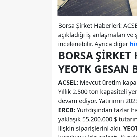
Borsa Şirket Haberleri: AC
açıkladığı iş anlaşmaları ve
incelenebilir. Ayrıca diğer
hi
BORSA ŞIRKET 
YEOTK GESAN 
ACSEL:
Mevcut üretim kapasit
Yıllık 2.500 ton kapasiteli ye
devam ediyor. Yatırımın 2023
ERCB:
Yurtdışından fazlar ha
yaklaşık 55.200.000 $ tutarın
ilişkin siparişlerini aldı.
YEO