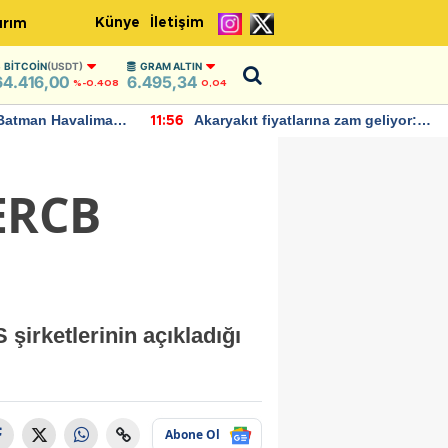
Künye
İletişim
ırım
BITCOIN
(USDT)
GRAM ALTIN
64.416,00
6.495,34
%-0.408
0,04
Batman Havalimanı
Akaryakıt fiyatlarına zam geliyor:
11:56
 açıklamalarda
Yeni tarih açıklandı
 ERCB
rketlerinin açıkladığı
Abone Ol