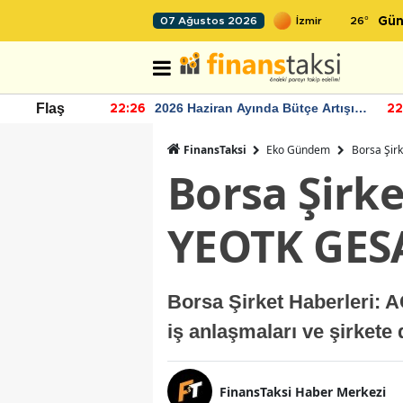
26
°
07 Ağustos 2026
Gün
r seviyesinin
2026 Haziran Ayında Bütçe Artışı
Flaş
22:26
22
Yaşandı
FinansTaksi
Eko Gündem
Borsa Şir
Borsa Şirk
YEOTK GES
Borsa Şirket Haberleri
iş anlaşmaları ve şirkete
FinansTaksi Haber Merkezi