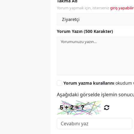
Takma Ad
Yorum yapmak için, isterseniz
giriş yapabilir
Yorum Yazın (500 Karakter)
Yorum yazma kurallarını
okudum v
Aşağıdaki görselde işlemin sonucu