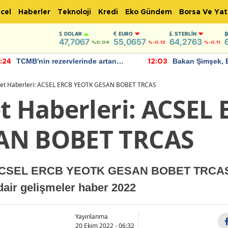
cel
Haberler
Teknoloji
Kredi
Eko Gündem
Borsa Ve Yat
DOLAR
EURO
STERLIN
47,7067
55,0657
64,2763
%0.04
%-0.13
%-0.11
TCMB'nin rezervlerinde artan
Bakan Şimşek, 
:24
12:03
momentum devam ediyor
için umut verici
bulundu
ket Haberleri: ACSEL ERCB YEOTK GESAN BOBET TRCAS
et Haberleri: ACSEL
AN BOBET TRCAS
: ACSEL ERCB YEOTK GESAN BOBET TRCAS şi
 dair gelişmeler haber 2022
Yayınlanma
20 Ekim 2022 - 06:32