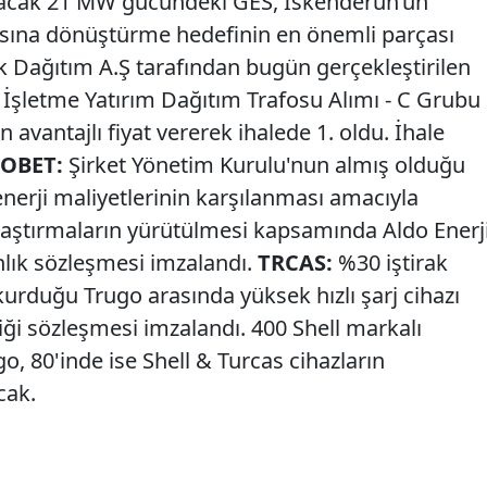
ulacak 21 MW gücündeki GES, İskenderun’un
asına dönüştürme hedefinin en önemli parçası
k Dağıtım A.Ş tarafından bugün gerçekleştirilen
 İşletme Yatırım Dağıtım Trafosu Alımı - C Grubu
n avantajlı fiyat vererek ihalede 1. oldu. İhale
OBET:
Şirket Yönetim Kurulu'nun almış olduğu
nerji maliyetlerinin karşılanması amacıyla
araştırmaların yürütülmesi kapsamında Aldo Enerj
anlık sözleşmesi imzalandı.
TRCAS:
%30 iştirak
urduğu Trugo arasında yüksek hızlı şarj cihazı
birliği sözleşmesi imzalandı. 400 Shell markalı
, 80'inde ise Shell & Turcas cihazların
cak.