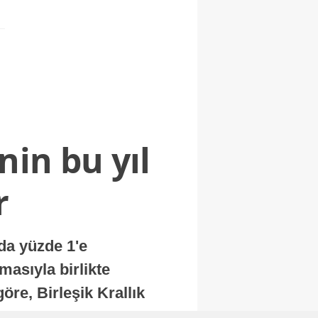
nin bu yıl
r
nda yüzde 1'e
masıyla birlikte
re, Birleşik Krallık
.