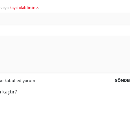
veya
kayıt olabilirsiniz
.
GÖNDE
e kabul ediyorum
 kaçtır?