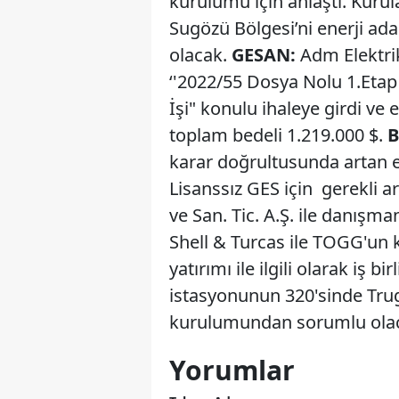
kurulumu için anlaştı. Kur
Sugözü Bölgesi’ni enerji ad
olacak.
GESAN:
Adm Elektri
‘'2022/55 Dosya Nolu 1.Etap
İşi" konulu ihaleye girdi ve e
toplam bedeli 1.219.000 $.
B
karar doğrultusunda artan e
Lisanssız GES için gerekli 
ve San. Tic. A.Ş. ile danışm
Shell & Turcas ile TOGG'un k
yatırımı ile ilgili olarak iş 
istasyonunun 320'sinde Trugo
kurulumundan sorumlu ola
Yorumlar