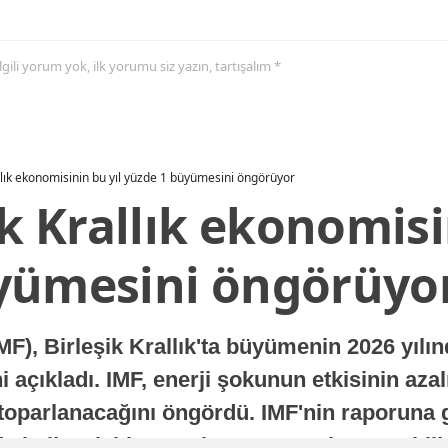
 ilgili yorum yok, ilk yorumu siz yazın, tartışalım *
allık ekonomisinin bu yıl yüzde 1 büyümesini öngörüyor
ik Krallık ekonomisi
yümesini öngörüyo
MF), Birleşik Krallık'ta büyümenin 2026 yılı
 açıkladı. IMF, enerji şokunun etkisinin azal
oparlanacağını öngördü. IMF'nin raporuna gö
a istikrarlı bir toparlanma süreci yaşayabilir