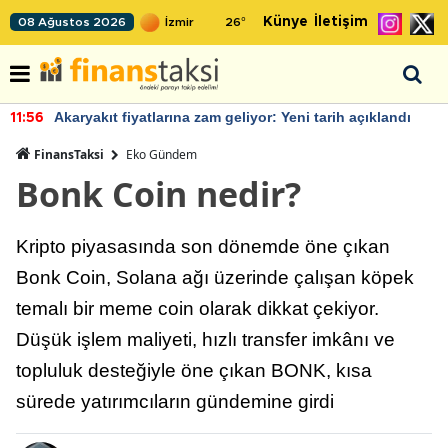
Künye
İletişim
08 Ağustos 2026
26
°
Akaryakıt fiyatlarına zam geliyor: Yeni tarih açıklandı
11:56
FinansTaksi
Eko Gündem
Bonk Coin nedir?
Kripto piyasasında son dönemde öne çıkan
Bonk Coin, Solana ağı üzerinde çalışan köpek
temalı bir meme coin olarak dikkat çekiyor.
Düşük işlem maliyeti, hızlı transfer imkânı ve
topluluk desteğiyle öne çıkan BONK, kısa
sürede yatırımcıların gündemine girdi