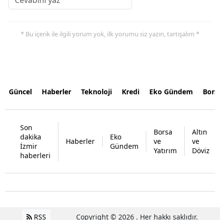
* Bu içerik ile ilgili yorum yok, ilk yorumu siz yazın, tartışalım *
Güncel
Haberler
Teknoloji
Kredi
Eko Gündem
Bors
Son
Borsa
Altın
dakika
Eko
Haberler
ve
ve
İzmir
Gündem
Yatırım
Döviz
haberleri
RSS
Copyright © 2026 . Her hakkı saklıdır.