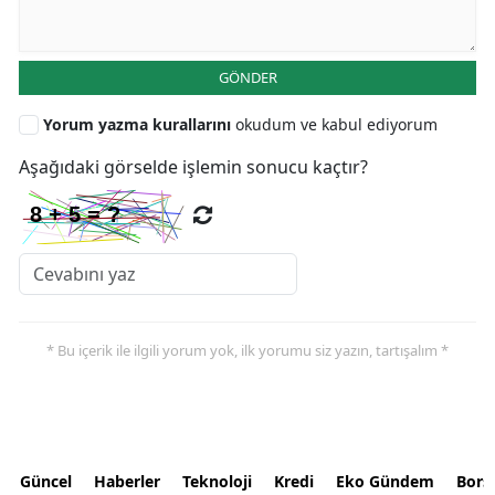
GÖNDER
Yorum yazma kurallarını
okudum ve kabul ediyorum
Aşağıdaki görselde işlemin sonucu kaçtır?
* Bu içerik ile ilgili yorum yok, ilk yorumu siz yazın, tartışalım *
Güncel
Haberler
Teknoloji
Kredi
Eko Gündem
Bors