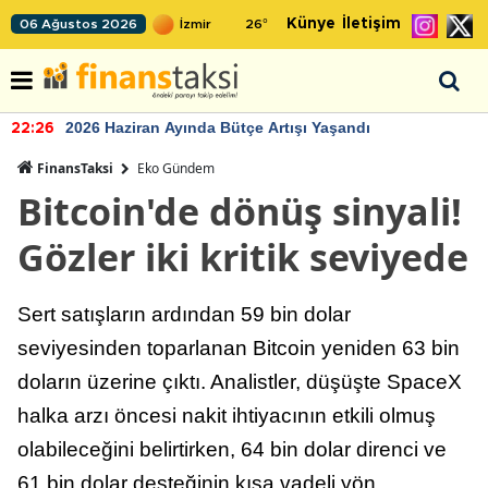
Künye
İletişim
06 Ağustos 2026
26
°
2026 Haziran Ayında Bütçe Artışı Yaşandı
22:26
FinansTaksi
Eko Gündem
Bitcoin'de dönüş sinyali!
Gözler iki kritik seviyede
Sert satışların ardından 59 bin dolar
seviyesinden toparlanan Bitcoin yeniden 63 bin
doların üzerine çıktı. Analistler, düşüşte SpaceX
halka arzı öncesi nakit ihtiyacının etkili olmuş
olabileceğini belirtirken, 64 bin dolar direnci ve
61 bin dolar desteğinin kısa vadeli yön