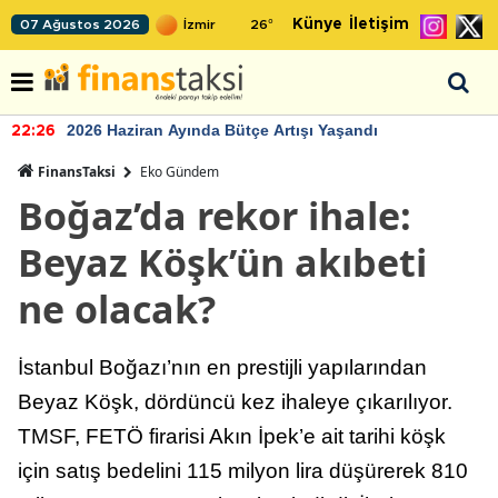
Künye
İletişim
07 Ağustos 2026
26
°
2026 Haziran Ayında Bütçe Artışı Yaşandı
22:26
FinansTaksi
Eko Gündem
Boğaz’da rekor ihale:
Beyaz Köşk’ün akıbeti
ne olacak?
İstanbul Boğazı’nın en prestijli yapılarından
Beyaz Köşk, dördüncü kez ihaleye çıkarılıyor.
TMSF, FETÖ firarisi Akın İpek’e ait tarihi köşk
için satış bedelini 115 milyon lira düşürerek 810