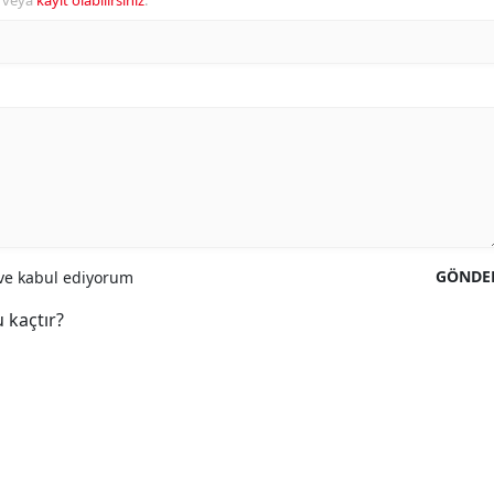
veya
kayıt olabilirsiniz
.
GÖNDE
e kabul ediyorum
 kaçtır?