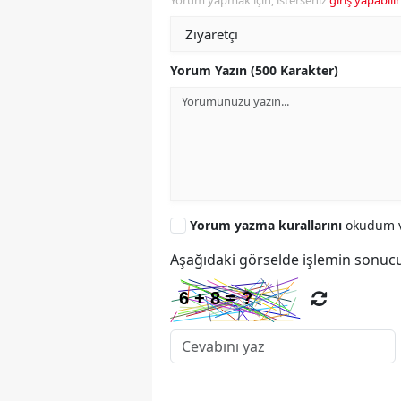
Yorum yapmak için, isterseniz
giriş yapabilir
Yorum Yazın (500 Karakter)
Yorum yazma kurallarını
okudum v
Aşağıdaki görselde işlemin sonucu