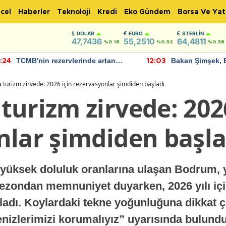
cel
Haberler
Teknoloji
Kredi
Eko Gündem
Borsa Ve Yat
DOLAR
EURO
STERLIN
47,7436
55,2510
64,4811
%0.18
%0.32
%0.38
TCMB'nin rezervlerinde artan
Bakan Şimşek, 
:24
12:03
momentum devam ediyor
için umut verici
bulundu
 turizm zirvede: 2026 için rezervasyonlar şimdiden başladı
urizm zirvede: 2026
nlar şimdiden başla
yüksek doluluk oranlarına ulaşan Bodrum, yi
sezondan memnuniyet duyarken, 2026 yılı iç
ladı. Koylardaki tekne yoğunluğuna dikkat ç
denizlerimizi korumalıyız” uyarısında bulund