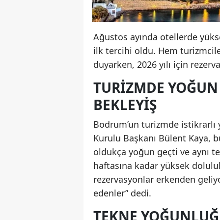
Ağustos ayında otellerde yükse
ilk tercihi oldu. Hem turizmc
duyarken, 2026 yılı için rezer
TURIZMDE YOĞUN 
BEKLEYIŞ
Bodrum’un turizmde istikrarlı
Kurulu Başkanı Bülent Kaya, bu
oldukça yoğun geçti ve aynı te
haftasına kadar yüksek doluluk
rezervasyonlar erkenden geliyor
edenler” dedi.
TEKNE YOĞUNLUĞU