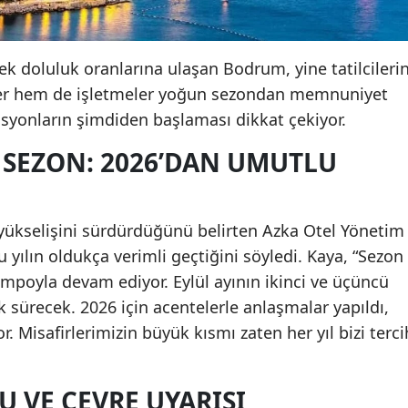
k doluluk oranlarına ulaşan Bodrum, yine tatilcileri
iler hem de işletmeler yoğun sezondan memnuniyet
vasyonların şimdiden başlaması dikkat çekiyor.
SEZON: 2026’DAN UMUTLU
 yükselişini sürdürdüğünü belirten Azka Otel Yönetim
 yılın oldukça verimli geçtiğini söyledi. Kaya, “Sezon
mpoyla devam ediyor. Eylül ayının ikinci ve üçüncü
 sürecek. 2026 için acentelerle anlaşmalar yapıldı,
. Misafirlerimizin büyük kısmı zaten her yıl bizi terci
 VE ÇEVRE UYARISI