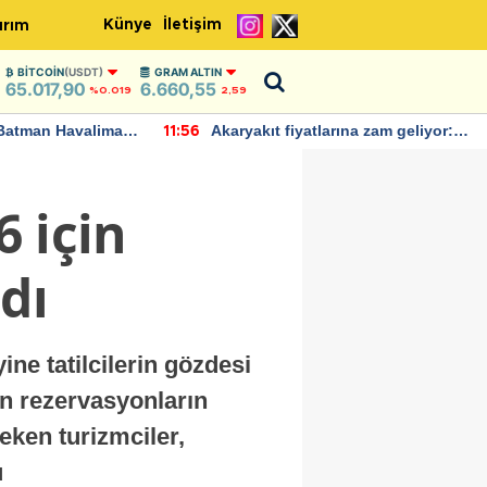
Künye
İletişim
ırım
BITCOIN
(USDT)
GRAM ALTIN
65.017,90
6.660,55
%0.019
2,59
Batman Havalimanı
Akaryakıt fiyatlarına zam geliyor:
11:56
 açıklamalarda
Yeni tarih açıklandı
 için
dı
ne tatilcilerin gözdesi
in rezervasyonların
eken turizmciler,
u