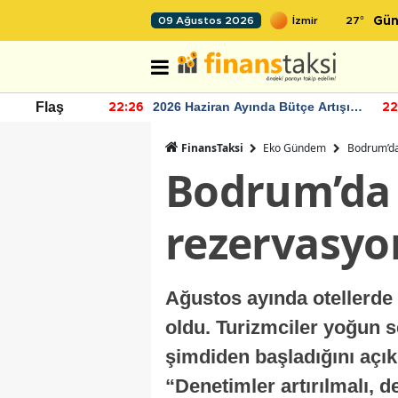
27
°
09 Ağustos 2026
Gün
r seviyesinin
2026 Haziran Ayında Bütçe Artışı
Flaş
22:26
22
Yaşandı
FinansTaksi
Eko Gündem
Bodrum’da
Bodrum’da t
rezervasyo
Ağustos ayında otellerde 
oldu. Turizmciler yoğun 
şimdiden başladığını açık
“Denetimler artırılmalı, 