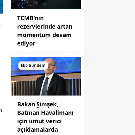
TCMB'nin
n
rezervlerinde artan
momentum devam
ediyor
Eko Gündem
Bakan Şimşek,
h
Batman Havalimanı
için umut verici
açıklamalarda