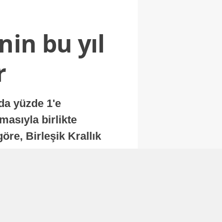
nin bu yıl
r
nda yüzde 1'e
masıyla birlikte
re, Birleşik Krallık
.
Abone Ol
Finans