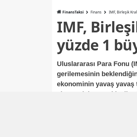
FinansTaksi
Finans
IMF, Birleşik Kr
IMF, Birleş
yüzde 1 bü
Uluslararası Para Fonu (I
gerilemesinin beklendiğini
ekonominin yavaş yavaş t
ekonomisi, sonraki yıllard
Nur Duman