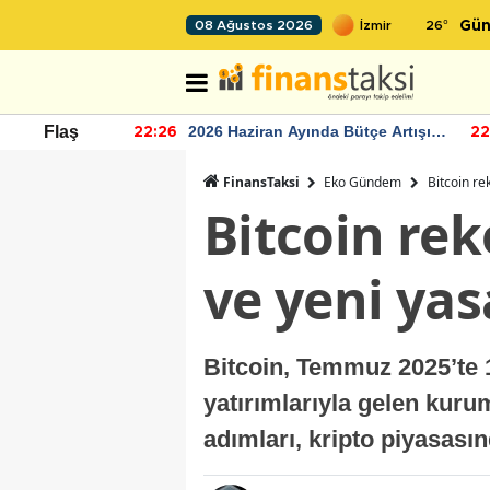
26
°
08 Ağustos 2026
Gün
r seviyesinin
2026 Haziran Ayında Bütçe Artışı
Flaş
22:26
22
Yaşandı
FinansTaksi
Eko Gündem
Bitcoin re
Bitcoin re
ve yeni yas
Bitcoin, Temmuz 2025’te 1
yatırımlarıyla gelen kur
adımları, kripto piyasası