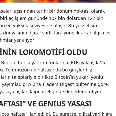
saları açısından tarihi bir dönüm noktası olarak
e birkaç işlem gününde 107 bin dolardan 122 bin
ın en yüksek seviyesine ulaştı. Bu yükselişin
dünyasının dijital varlıklara yönelik artan ilgisi ve
ımlar yer alıyor.
LININ LOKOMOTIFI OLDU
Bitcoin borsa yatırım fonlarına (ETF) yaklaşık 15
du. Temmuzun ilk haftasında bu girişler hız
arın talepleriyle birlikte Bitcoin’in yukarı yönlü
 yayımladığı Alpha Traders Digest bültenine göre,
yasaya açılan kapı niteliğinde değerlendiriliyor.
AFTASI” VE GENIUS YASASI
o haftası" ilan edildi. Bu süreçte, dijital varlıklara