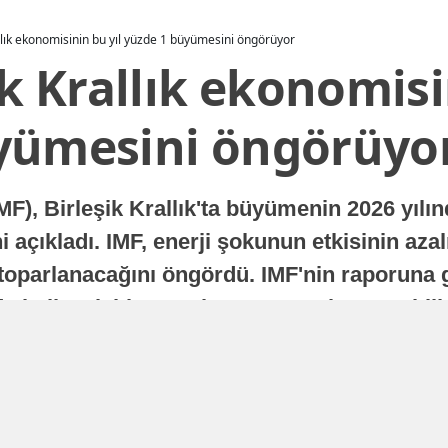
allık ekonomisinin bu yıl yüzde 1 büyümesini öngörüyor
ik Krallık ekonomisi
yümesini öngörüyo
MF), Birleşik Krallık'ta büyümenin 2026 yılı
 açıkladı. IMF, enerji şokunun etkisinin azal
oparlanacağını öngördü. IMF'nin raporuna gö
a istikrarlı bir toparlanma süreci yaşayabilir
Yayınlanma
16 Temmuz 2026 - 22:37