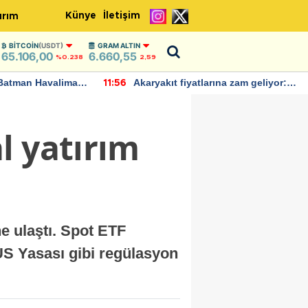
Künye
İletişim
ırım
BITCOIN
(USDT)
GRAM ALTIN
65.106,00
6.660,55
%0.238
2,59
Batman Havalimanı
Akaryakıt fiyatlarına zam geliyor:
11:56
 açıklamalarda
Yeni tarih açıklandı
l yatırım
e ulaştı. Spot ETF
US Yasası gibi regülasyon