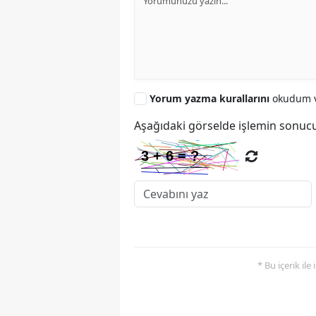
Yorum yazma kurallarını
okudum v
Aşağıdaki görselde işlemin sonucu
* Bu içerik ile