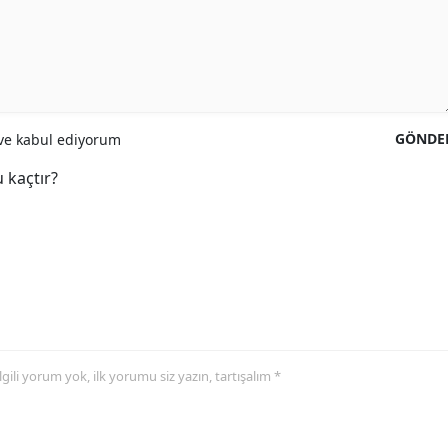
GÖNDE
e kabul ediyorum
 kaçtır?
 ilgili yorum yok, ilk yorumu siz yazın, tartışalım *