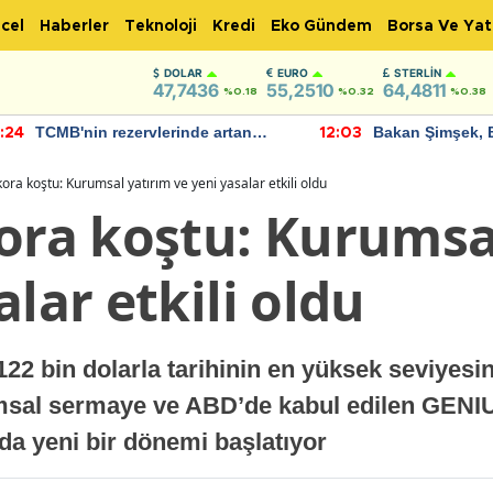
cel
Haberler
Teknoloji
Kredi
Eko Gündem
Borsa Ve Yat
DOLAR
EURO
STERLIN
47,7436
55,2510
64,4811
%0.18
%0.32
%0.38
TCMB'nin rezervlerinde artan
Bakan Şimşek, 
:24
12:03
momentum devam ediyor
için umut verici
bulundu
kora koştu: Kurumsal yatırım ve yeni yasalar etkili oldu
kora koştu: Kurumsa
alar etkili oldu
22 bin dolarla tarihinin en yüksek seviyesin
umsal sermaye ve ABD’de kabul edilen GENI
nda yeni bir dönemi başlatıyor