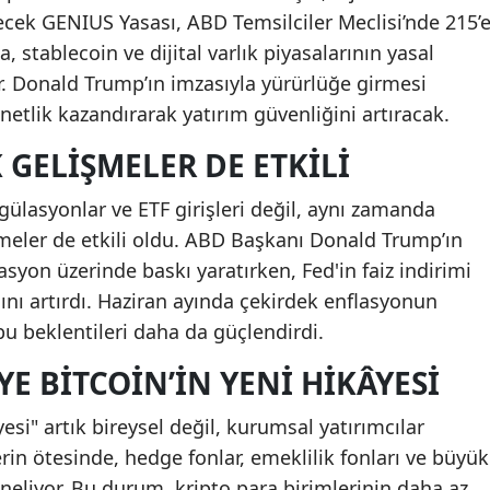
recek GENIUS Yasası, ABD Temsilciler Meclisi’nde 215’
a, stablecoin ve dijital varlık piyasalarının yasal
. Donald Trump’ın imzasıyla yürürlüğe girmesi
netlik kazandırarak yatırım güvenliğini artıracak.
ELIŞMELER DE ETKILI
regülasyonlar ve ETF girişleri değil, aynı zamanda
eler de etkili oldu. ABD Başkanı Donald Trump’ın
asyon üzerinde baskı yaratırken, Fed'in faiz indirimi
hını artırdı. Haziran ayında çekirdek enflasyonun
bu beklentileri daha da güçlendirdi.
 BITCOIN’IN YENI HIKÂYESI
yesi" artık bireysel değil, kurumsal yatırımcılar
lerin ötesinde, hedge fonlar, emeklilik fonları ve büyük
öneliyor. Bu durum, kripto para birimlerinin daha az