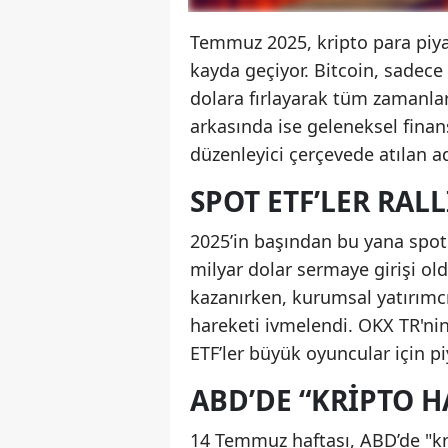
Temmuz 2025, kripto para piya
kayda geçiyor. Bitcoin, sadec
dolara fırlayarak tüm zamanlar
arkasında ise geleneksel finans 
düzenleyici çerçevede atılan ad
SPOT ETF’LER RAL
2025’in başından bu yana spot 
milyar dolar sermaye girişi ol
kazanırken, kurumsal yatırımcıl
hareketi ivmelendi. OKX TR'nin
ETF’ler büyük oyuncular için pi
ABD’DE “KRIPTO H
14 Temmuz haftası, ABD’de "kript