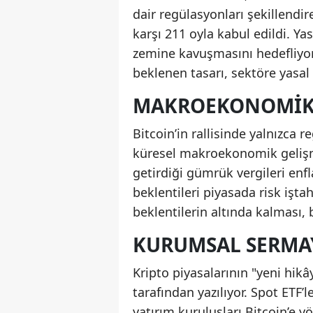
dair regülasyonları şekillendi
karşı 211 oyla kabul edildi. Yas
zemine kavuşmasını hedefliyor
beklenen tasarı, sektöre yasal 
MAKROEKONOMIK G
Bitcoin’in rallisinde yalnızca 
küresel makroekonomik gelişm
getirdiği gümrük vergileri enfl
beklentileri piyasada risk işta
beklentilerin altında kalması, 
KURUMSAL SERMAYE
Kripto piyasalarının "yeni hikâ
tarafından yazılıyor. Spot ETF’
yatırım kuruluşları Bitcoin’e y