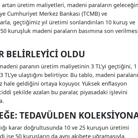
 artan üretim maliyetleri, madeni paraların geleceğin
iye Cumhuriyet Merkez Bankası (TCMB) ve
arla, geçtiğimiz yıl üretimi sonlandırılan 10 kuruş ve
50 kuruşluk madeni paraların basımına son verilmes
R BELIRLEYICI OLDU
madeni paranın üretim maliyetinin 3 TL’yi geçtiğini, 1
3 TL’ye ulaştığını belirtiyor. Bu tablo, madeni paraları
hale geldiğini ortaya koyuyor. Yüksek enflasyon
ddi şekilde azalan bu paralar, piyasadaki işlevini
a.
EĞE: TEDAVÜLDEN KOLEKSIYON
dığı karar doğrultusunda 10 ve 25 kuruşun üretimi
ise 50 kuruşların da aynı akıbete uğramasıyla,