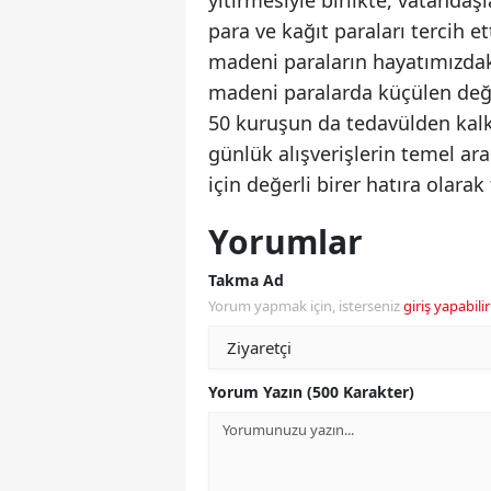
yitirmesiyle birlikte, vatandaş
para ve kağıt paraları tercih e
madeni paraların hayatımızdaki
madeni paralarda küçülen değer
50 kuruşun da tedavülden kalkm
günlük alışverişlerin temel ar
için değerli birer hatıra olarak 
Yorumlar
Takma Ad
Yorum yapmak için, isterseniz
giriş yapabilir
Yorum Yazın (500 Karakter)