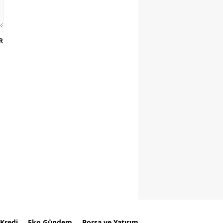
R
Kredi
Eko Gündem
Borsa ve Yatırım