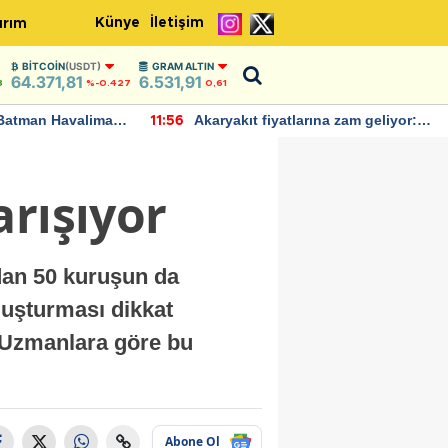
Künye
İletişim
ırım
BITCOIN
(USDT)
GRAM ALTIN
64.371,81
6.531,91
8
%-0.427
0,61
Batman Havalimanı
Akaryakıt fiyatlarına zam geliyor:
11:56
 açıklamalarda
Yeni tarih açıklandı
arışıyor
ndan 50 kuruşun da
oluşturması dikkat
 Uzmanlara göre bu
Abone Ol