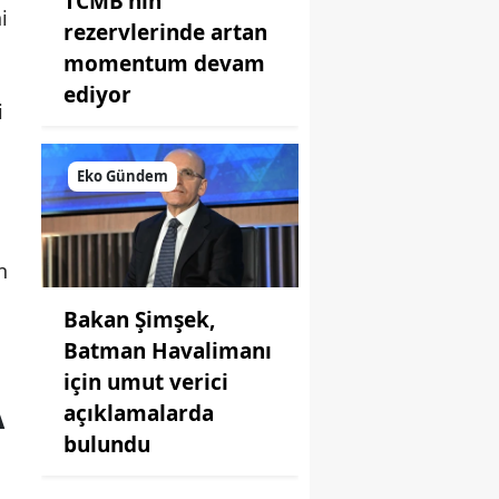
TCMB'nin
i
rezervlerinde artan
momentum devam
ediyor
i
Eko Gündem
n
Bakan Şimşek,
Batman Havalimanı
için umut verici
A
açıklamalarda
bulundu