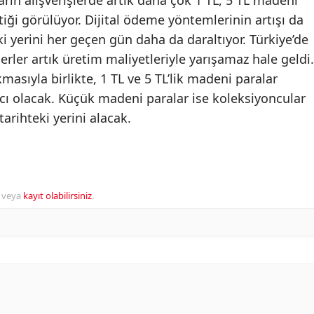
ların alışverişlerde artık daha çok 1 TL, 5 TL madeni
ttiği görülüyor. Dijital ödeme yöntemlerinin artışı da
 yerini her geçen gün daha da daraltıyor. Türkiye’de
ler artık üretim maliyetleriyle yarışamaz hale geldi.
asıyla birlikte, 1 TL ve 5 TL’lik madeni paralar
acı olacak. Küçük madeni paralar ise koleksiyoncular
tarihteki yerini alacak.
veya
kayıt olabilirsiniz
.