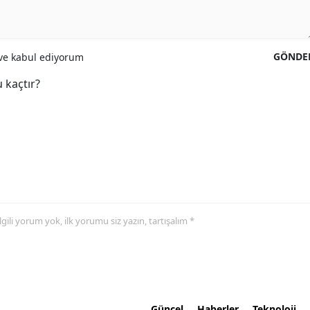
GÖNDE
e kabul ediyorum
 kaçtır?
 ilgili yorum yok, ilk yorumu siz yazın, tartışalım *
Güncel
Haberler
Teknoloji