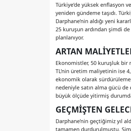
Türkiye’de yüksek enflasyon ve
yeniden gündeme taşıdı. Türk
Darphane’nin aldığı yeni kararl
25 kuruşun ardından şimdi de 
planlanıyor.
ARTAN MALIYETLE
Ekonomistler, 50 kuruşluk bir 
TL’nin üretim maliyetinin ise 4,
ekonomik olarak sürdürülemez 
nedeniyle satın alma gücü de ci
büyük ölçüde yitirmiş durumd
GEÇMIŞTEN GELEC
Darphane’nin geçtiğimiz yıl al
tamamen durdurulmuştu. Şimdi 