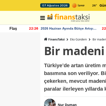
26
°
07 Ağustos 2026
Gün
r seviyesinin
2026 Haziran Ayında Bütçe Artışı
Flaş
22:26
22
Yaşandı
FinansTaksi
Eko Gündem
Bir madeni
Bir madeni 
Türkiye’de artan üretim m
basımına son veriliyor. B
çekerken, mevcut madeni
paralar ilerleyen yıllarda
Nur Duman