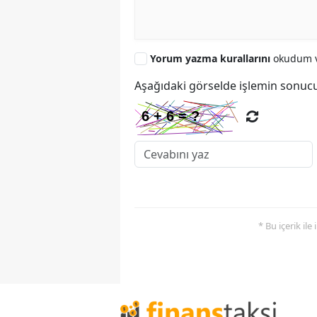
Yorum yazma kurallarını
okudum v
Aşağıdaki görselde işlemin sonucu
* Bu içerik ile