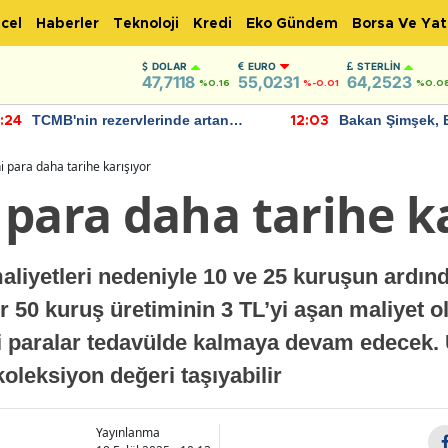
cel
Haberler
Teknoloji
Kredi
Eko Gündem
Borsa Ve Yat
DOLAR
EURO
STERLIN
47,7118
55,0231
64,2523
%0.16
%-0.01
%0.0
TCMB'nin rezervlerinde artan
Bakan Şimşek, 
:24
12:03
momentum devam ediyor
için umut verici
bulundu
 para daha tarihe karışıyor
para daha tarihe k
aliyetleri nedeniyle 10 ve 25 kuruşun ardı
ir 50 kuruş üretiminin 3 TL’yi aşan maliyet 
 paralar tedavülde kalmaya devam edecek.
 koleksiyon değeri taşıyabilir
Yayınlanma