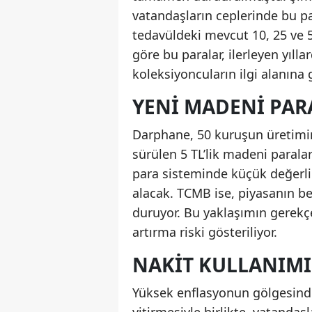
vatandaşların ceplerinde bu pa
tedavüldeki mevcut 10, 25 ve 5
göre bu paralar, ilerleyen yılla
koleksiyoncuların ilgi alanına gi
YENI MADENI PAR
Darphane, 50 kuruşun üretimini
sürülen 5 TL’lik madeni paralar
para sisteminde küçük değerli
alacak. TCMB ise, piyasanın b
duruyor. Bu yaklaşımın gerekçe
artırma riski gösteriliyor.
NAKIT KULLANIM
Yüksek enflasyonun gölgesinde