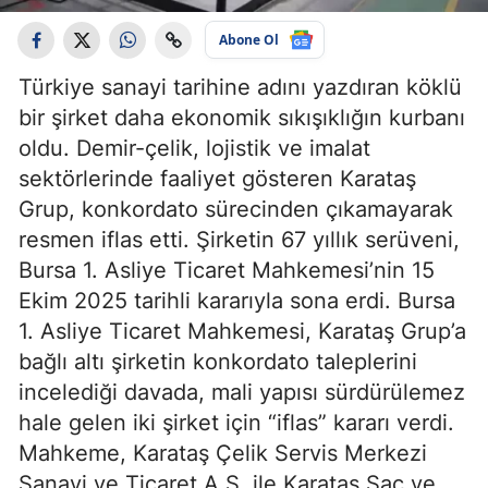
Abone Ol
Türkiye sanayi tarihine adını yazdıran köklü
bir şirket daha ekonomik sıkışıklığın kurbanı
oldu. Demir-çelik, lojistik ve imalat
sektörlerinde faaliyet gösteren Karataş
Grup, konkordato sürecinden çıkamayarak
resmen iflas etti. Şirketin 67 yıllık serüveni,
Bursa 1. Asliye Ticaret Mahkemesi’nin 15
Ekim 2025 tarihli kararıyla sona erdi. Bursa
1. Asliye Ticaret Mahkemesi, Karataş Grup’a
bağlı altı şirketin konkordato taleplerini
incelediği davada, mali yapısı sürdürülemez
hale gelen iki şirket için “iflas” kararı verdi.
Mahkeme, Karataş Çelik Servis Merkezi
Sanayi ve Ticaret A.Ş. ile Karataş Sac ve