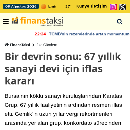
Künye
İletişim
09 Ağustos 2026
27
°
TCMB'nin rezervlerinde artan momentum devam ediyor
22:24
FinansTaksi
Eko Gündem
Bir devrin sonu: 67 yıllık
sanayi devi için iflas
kararı
Bursa’nın köklü sanayi kuruluşlarından Karataş
Grup, 67 yıllık faaliyetinin ardından resmen iflas
etti. Gemlik’in uzun yıllar vergi rekortmenleri
arasında yer alan grup, konkordato sürecinden