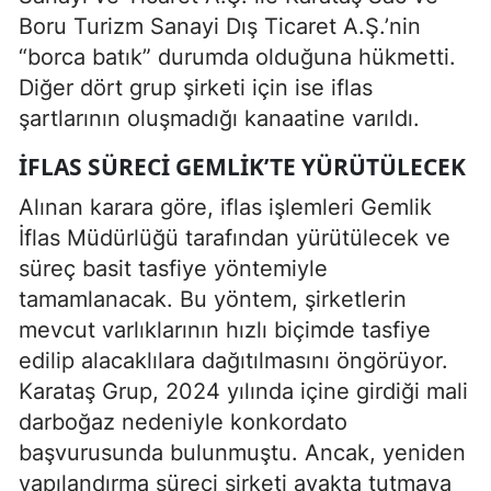
Boru Turizm Sanayi Dış Ticaret A.Ş.’nin
“borca batık” durumda olduğuna hükmetti.
Diğer dört grup şirketi için ise iflas
şartlarının oluşmadığı kanaatine varıldı.
İFLAS SÜRECI GEMLIK’TE YÜRÜTÜLECEK
Alınan karara göre, iflas işlemleri Gemlik
İflas Müdürlüğü tarafından yürütülecek ve
süreç basit tasfiye yöntemiyle
tamamlanacak. Bu yöntem, şirketlerin
mevcut varlıklarının hızlı biçimde tasfiye
edilip alacaklılara dağıtılmasını öngörüyor.
Karataş Grup, 2024 yılında içine girdiği mali
darboğaz nedeniyle konkordato
başvurusunda bulunmuştu. Ancak, yeniden
yapılandırma süreci şirketi ayakta tutmaya