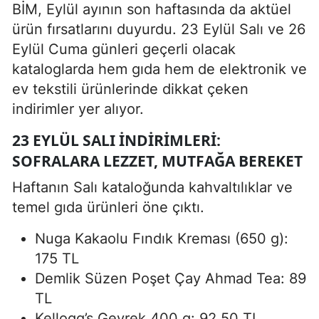
BİM, Eylül ayının son haftasında da aktüel
ürün fırsatlarını duyurdu. 23 Eylül Salı ve 26
Eylül Cuma günleri geçerli olacak
kataloglarda hem gıda hem de elektronik ve
ev tekstili ürünlerinde dikkat çeken
indirimler yer alıyor.
23 EYLÜL SALI İNDIRIMLERI:
SOFRALARA LEZZET, MUTFAĞA BEREKET
Haftanın Salı kataloğunda kahvaltılıklar ve
temel gıda ürünleri öne çıktı.
Nuga Kakaolu Fındık Kreması (650 g):
175 TL
Demlik Süzen Poşet Çay Ahmad Tea: 89
TL
Kellogg’s Gevrek 400 g: 92,50 TL