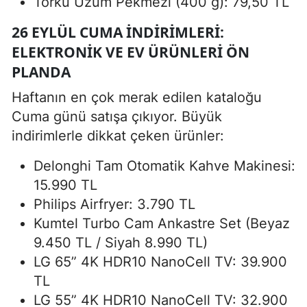
Torku Üzüm Pekmezi (400 g): 79,50 TL
26 EYLÜL CUMA İNDIRIMLERI:
ELEKTRONIK VE EV ÜRÜNLERI ÖN
PLANDA
Haftanın en çok merak edilen kataloğu
Cuma günü satışa çıkıyor. Büyük
indirimlerle dikkat çeken ürünler:
Delonghi Tam Otomatik Kahve Makinesi:
15.990 TL
Philips Airfryer: 3.790 TL
Kumtel Turbo Cam Ankastre Set (Beyaz
9.450 TL / Siyah 8.990 TL)
LG 65” 4K HDR10 NanoCell TV: 39.900
TL
LG 55” 4K HDR10 NanoCell TV: 32.900