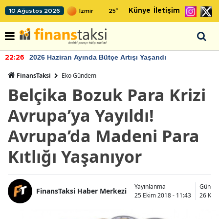
Künye
İletişim
10 Ağustos 2026
25
°
2026 Haziran Ayında Bütçe Artışı Yaşandı
22:26
FinansTaksi
Eko Gündem
Belçika Bozuk Para Krizi
Avrupa’ya Yayıldı!
Avrupa’da Madeni Para
Kıtlığı Yaşanıyor
Yayınlanma
Günce
FinansTaksi Haber Merkezi
25 Ekim 2018 - 11:43
26 Kas