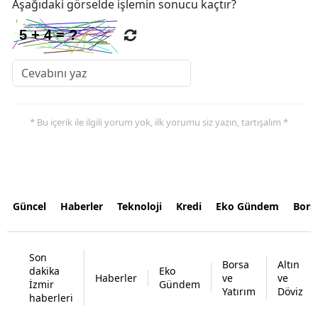
Aşağıdaki görselde işlemin sonucu kaçtır?
* Bu içerik ile ilgili yorum yok, ilk yorumu siz yazın, tartışalım *
Güncel
Haberler
Teknoloji
Kredi
Eko Gündem
Bors
Son
Borsa
Altın
dakika
Eko
Haberler
ve
ve
İzmir
Gündem
Yatırım
Döviz
haberleri