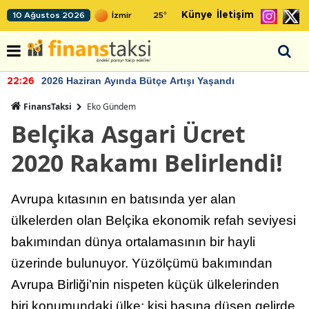
Künye
İletişim
10 Ağustos 2026
25
°
2026 Haziran Ayında Bütçe Artışı Yaşandı
22:26
FinansTaksi
Eko Gündem
Belçika Asgari Ücret
2020 Rakamı Belirlendi!
Avrupa kıtasının en batısında yer alan
ülkelerden olan Belçika ekonomik refah seviyesi
bakımından dünya ortalamasının bir hayli
üzerinde bulunuyor. Yüzölçümü bakımından
Avrupa Birliği’nin nispeten küçük ülkelerinden
biri konumundaki ülke; kişi başına düşen gelirde