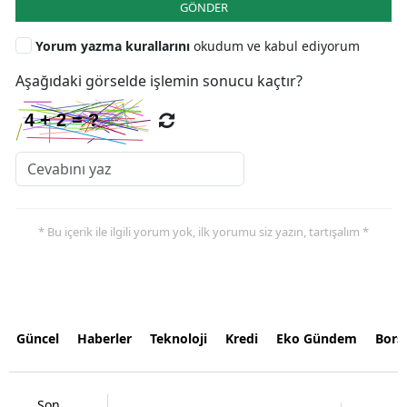
GÖNDER
Yorum yazma kurallarını
okudum ve kabul ediyorum
Aşağıdaki görselde işlemin sonucu kaçtır?
* Bu içerik ile ilgili yorum yok, ilk yorumu siz yazın, tartışalım *
Güncel
Haberler
Teknoloji
Kredi
Eko Gündem
Bors
Son