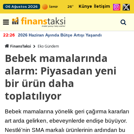
Künye
İletişim
06 Ağustos 2026
26
°
2026 Haziran Ayında Bütçe Artışı Yaşandı
22:26
FinansTaksi
Eko Gündem
Bebek mamalarında
alarm: Piyasadan yeni
bir ürün daha
toplatılıyor
Bebek mamalarına yönelik geri çağırma kararları
art arda gelirken, ebeveynlerde endişe büyüyor.
Nestlé’nin SMA markalı ürünlerinin ardından bu