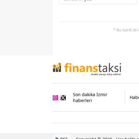
* Bu içerik ile
Son dakika İzmir
Habe
haberleri