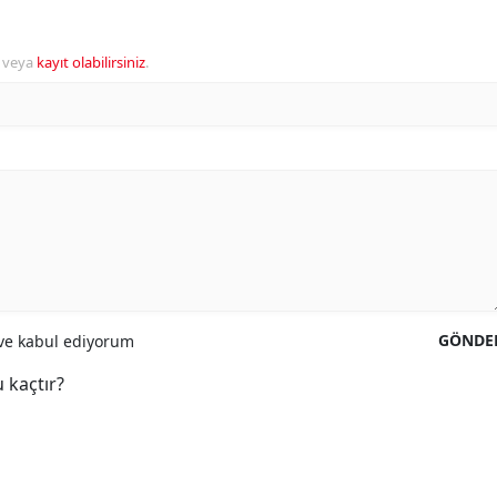
veya
kayıt olabilirsiniz
.
GÖNDE
e kabul ediyorum
 kaçtır?