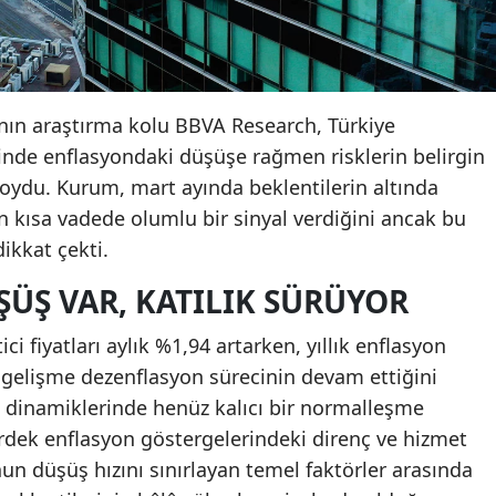
’nın araştırma kolu BBVA Research, Türkiye
inde enflasyondaki düşüşe rağmen risklerin belirgin
 koydu. Kurum, mart ayında beklentilerin altında
n kısa vadede olumlu bir sinyal verdiğini ancak bu
ikkat çekti.
ÜŞ VAR, KATILIK SÜRÜYOR
i fiyatları aylık %1,94 artarken, yıllık enflasyon
 gelişme dezenflasyon sürecinin devam ettiğini
t dinamiklerinde henüz kalıcı bir normalleşme
irdek enflasyon göstergelerindeki direnç ve hizmet
onun düşüş hızını sınırlayan temel faktörler arasında