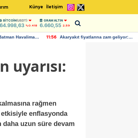
Künye
İletişim
ırım
BITCOIN
(USDT)
GRAM ALTIN
64.998,63
6.660,55
%0.418
2,59
Batman Havalimanı
Akaryakıt fiyatlarına zam geliyor:
11:56
 açıklamalarda
Yeni tarih açıklandı
n uyarısı:
a kalmasına rağmen
n etkisiyle enflasyonda
ının daha uzun süre devam