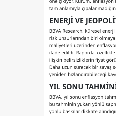
öne çıkıyor. Kurum, enflasyon 
tam anlamıyla çıpalanmadığını
ENERJI VE JEOPOLI
BBVA Research, küresel enerji f
risk unsurlarından biri olmaya 
maliyetleri üzerinden enflasyo
ifade edildi. Raporda, özellik
ilişkin belirsizliklerin fiyat 
Daha uzun sürecek bir savaş 
yeniden hızlandırabileceği kay
YIL SONU TAHMIN
BBVA, yıl sonu enflasyon tahm
bu tahminin yukarı yönlü sapma 
yönlü baskılar dikkate alındığ