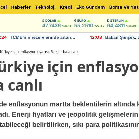
cel
Haberler
Teknoloji
Kredi
Eko Gündem
Borsa Ve Yat
DOLAR
EURO
STERLIN
47,7436
55,2510
64,4811
%0.18
%0.32
%0.38
TCMB'nin rezervlerinde artan
Bakan Şimşek, 
:24
12:03
momentum devam ediyor
için umut verici
bulundu
ürkiye için enflasyon uyarısı: Riskler hala canlı
rkiye için enflasyo
a canlı
e enflasyonun martta beklentilerin altınd
dı. Enerji fiyatları ve jeopolitik gelişmeleri
tabileceği belirtilirken, sıkı para politikas