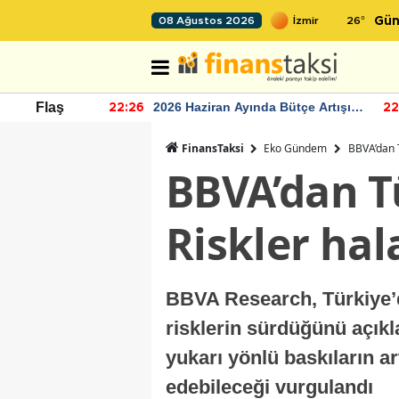
26
°
08 Ağustos 2026
Gün
r seviyesinin
2026 Haziran Ayında Bütçe Artışı
Flaş
22:26
22
Yaşandı
FinansTaksi
Eko Gündem
BBVA’dan T
BBVA’dan Tü
Riskler hal
BBVA Research, Türkiye’d
risklerin sürdüğünü açıkla
yukarı yönlü baskıların ar
edebileceği vurgulandı