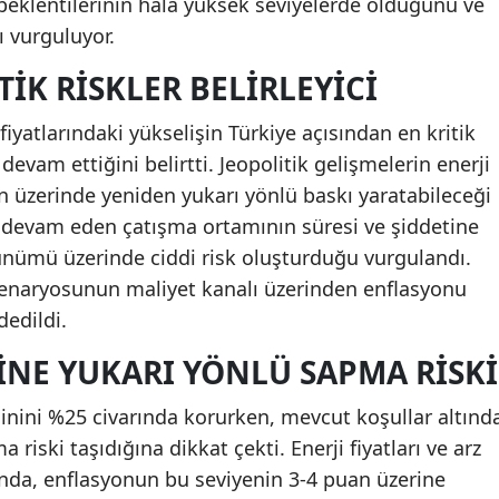
beklentilerinin hâlâ yüksek seviyelerde olduğunu ve
 vurguluyor.
TIK RISKLER BELIRLEYICI
iyatlarındaki yükselişin Türkiye açısından en kritik
devam ettiğini belirtti. Jeopolitik gelişmelerin enerji
n üzerinde yeniden yukarı yönlü baskı yaratabileceği
le devam eden çatışma ortamının süresi ve şiddetine
görünümü üzerinde ciddi risk oluşturduğu vurgulandı.
senaryosunun maliyet kanalı üzerinden enflasyonu
dedildi.
INE YUKARI YÖNLÜ SAPMA RISKI
inini %25 civarında korurken, mevcut koşullar altınd
riski taşıdığına dikkat çekti. Enerji fiyatları ve arz
ında, enflasyonun bu seviyenin 3-4 puan üzerine