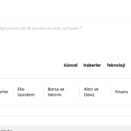
 ilgili yorum yok, ilk yorumu siz yazın, tartışalım *
Güncel
Haberler
Teknoloji
Eko
Borsa ve
Altın ve
rler
Finans
Gündem
Yatırım
Döviz