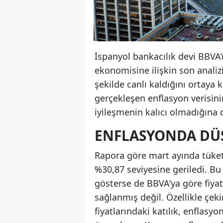
İspanyol bankacılık devi BBVA
ekonomisine ilişkin son analiz
şekilde canlı kaldığını ortaya
gerçekleşen enflasyon verisini
iyileşmenin kalıcı olmadığına d
ENFLASYONDA DÜŞ
Rapora göre mart ayında tüketic
%30,87 seviyesine geriledi. Bu
gösterse de BBVA’ya göre fiya
sağlanmış değil. Özellikle çek
fiyatlarındaki katılık, enflasy