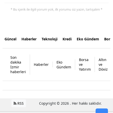
* Bu içerik ile ilgili yorum yok, ilk yorumu siz yazın, tartışalım *
Güncel
Haberler
Teknoloji
Kredi
Eko Gündem
Bors
Son
Borsa
Altın
dakika
Eko
Haberler
ve
ve
İzmir
Gündem
Yatırım
Döviz
haberleri
RSS
Copyright © 2026 . Her hakkı saklıdır.