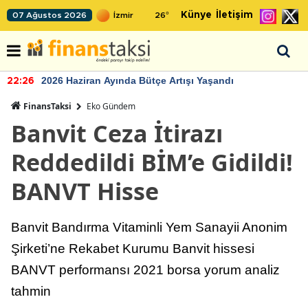
Künye
İletişim
07 Ağustos 2026
26
°
2026 Haziran Ayında Bütçe Artışı Yaşandı
22:26
FinansTaksi
Eko Gündem
Banvit Ceza İtirazı
Reddedildi BİM’e Gidildi!
BANVT Hisse
Banvit Bandırma Vitaminli Yem Sanayii Anonim
Şirketi’ne Rekabet Kurumu Banvit hissesi
BANVT performansı 2021 borsa yorum analiz
tahmin