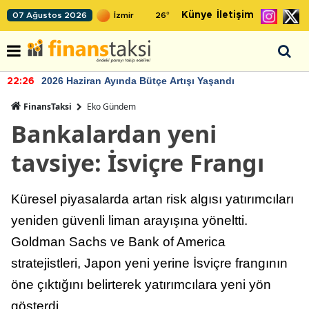
Künye
İletişim
07 Ağustos 2026
26
°
2026 Haziran Ayında Bütçe Artışı Yaşandı
22:26
FinansTaksi
Eko Gündem
Bankalardan yeni
tavsiye: İsviçre Frangı
Küresel piyasalarda artan risk algısı yatırımcıları
yeniden güvenli liman arayışına yöneltti.
Goldman Sachs ve Bank of America
stratejistleri, Japon yeni yerine İsviçre frangının
öne çıktığını belirterek yatırımcılara yeni yön
gösterdi