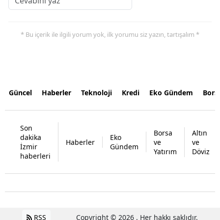
* Bu içerik ile ilgili yorum yok, ilk yorumu siz yazın, tartışalım *
Güncel
Haberler
Teknoloji
Kredi
Eko Gündem
Bors
Son
Borsa
Altın
dakika
Eko
Haberler
ve
ve
İzmir
Gündem
Yatırım
Döviz
haberleri
RSS
Copyright © 2026 . Her hakkı saklıdır.