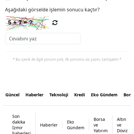
Aşağıdaki görselde işlemin sonucu kaçtır?
* Bu içerik ile ilgili yorum yok, ilk yorumu siz yazın, tartışalım *
Güncel
Haberler
Teknoloji
Kredi
Eko Gündem
Bors
Son
Borsa
Altın
dakika
Eko
Haberler
ve
ve
İzmir
Gündem
Yatırım
Döviz
haberleri