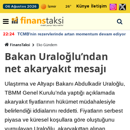
Künye
İletişim
06 Ağustos 2026
26
°
TCMB'nin rezervlerinde artan momentum devam ediyor
22:24
FinansTaksi
Eko Gündem
Bakan Uraloğlu’ndan
net akaryakıt mesajı
Ulaştırma ve Altyapı Bakanı Abdulkadir Uraloğlu,
TBMM Genel Kurulu’nda yaptığı açıklamada
akaryakıt fiyatlarının hükümet müdahalesiyle
belirlendiği iddialarını reddetti. Fiyatların serbest
piyasa ve küresel koşullara göre oluştuğunu
vurgulayan Uraloğlu, akaryakıttan alınan