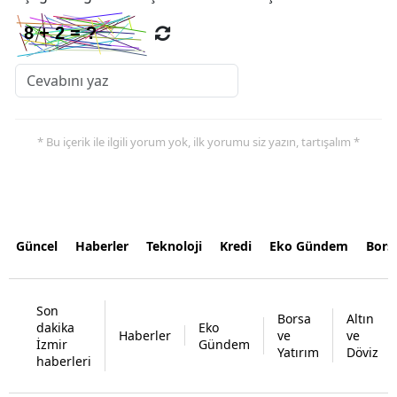
* Bu içerik ile ilgili yorum yok, ilk yorumu siz yazın, tartışalım *
Güncel
Haberler
Teknoloji
Kredi
Eko Gündem
Bors
Son
Borsa
Altın
dakika
Eko
Haberler
ve
ve
İzmir
Gündem
Yatırım
Döviz
haberleri