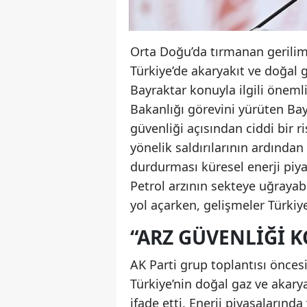
Orta Doğu’da tırmanan gerilim
Türkiye’de akaryakıt ve doğal ga
Bayraktar konuyla ilgili öneml
Bakanlığı görevini yürüten Bayr
güvenliği açısından ciddi bir ri
yönelik saldırılarının ardında
durdurması küresel enerji piy
Petrol arzının sekteye uğrayabi
yol açarken, gelişmeler Türkiye
“ARZ GÜVENLIĞI 
AK Parti grup toplantısı öncesi
Türkiye’nin doğal gaz ve akary
ifade etti. Enerji piyasaların