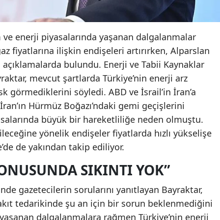
 ve enerji piyasalarında yaşanan dalgalanmalar
z fiyatlarına ilişkin endişeleri artırırken, Alparslan
i açıklamalarda bulundu. Enerji ve Tabii Kaynaklar
aktar, mevcut şartlarda Türkiye’nin enerji arz
sk görmediklerini söyledi. ABD ve İsrail’in İran’a
n İran’ın Hürmüz Boğazı’ndaki gemi geçişlerini
asalarında büyük bir hareketliliğe neden olmuştu.
leceğine yönelik endişeler fiyatlarda hızlı yükselişe
’de de yakından takip ediliyor.
KONUSUNDA SIKINTI YOK”
nde gazetecilerin sorularını yanıtlayan Bayraktar,
akıt tedarikinde şu an için bir sorun beklenmediğini
da yaşanan dalgalanmalara rağmen Türkiye’nin enerji