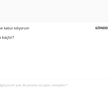
GÖNDE
e kabul ediyorum
 kaçtır?
 ilgili yorum yok, ilk yorumu siz yazın, tartışalım *