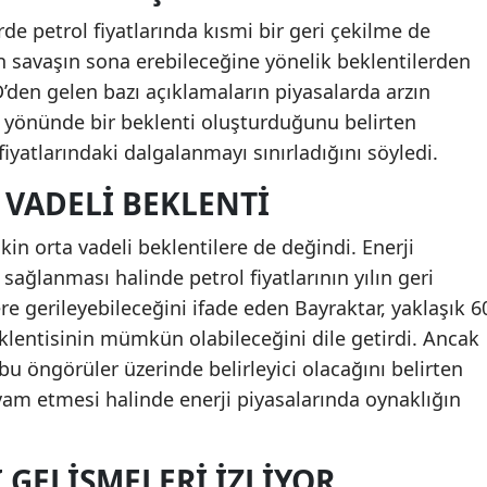
de petrol fiyatlarında kısmi bir geri çekilme de
n savaşın sona erebileceğine yönelik beklentilerden
D’den gelen bazı açıklamaların piyasalarda arzın
 yönünde bir beklenti oluşturduğunu belirten
iyatlarındaki dalgalanmayı sınırladığını söyledi.
 VADELI BEKLENTI
işkin orta vadeli beklentilere de değindi. Enerji
ağlanması halinde petrol fiyatlarının yılın geri
e gerileyebileceğini ifade eden Bayraktar, yaklaşık 6
eklentisinin mümkün olabileceğini dile getirdi. Ancak
bu öngörüler üzerinde belirleyici olacağını belirten
vam etmesi halinde enerji piyasalarında oynaklığın
I GELIŞMELERI IZLIYOR