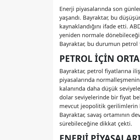
Enerji piyasalarında son günler
yaşandı. Bayraktar, bu düşüşü
kaynaklandığını ifade etti. AB
yeniden normale dönebileceği
Bayraktar, bu durumun petrol f
PETROL IÇIN ORTA
Bayraktar, petrol fiyatlarına il
piyasalarında normalleşmenin s
kalanında daha düşük seviyeler
dolar seviyelerinde bir fiyat b
mevcut jeopolitik gerilimlerin 
Bayraktar, savaş ortamının de
sürebileceğine dikkat çekti.
ENERJI PIYASALAR