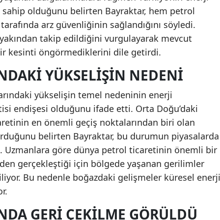
a sahip olduğunu belirten Bayraktar, hem petrol
arafında arz güvenliğinin sağlandığını söyledi.
 yakından takip edildiğini vurgulayarak mevcut
ir kesinti öngörmediklerini dile getirdi.
INDAKI YÜKSELIŞIN NEDENI
larındaki yükselişin temel nedeninin enerji
tisi endişesi olduğunu ifade etti. Orta Doğu’daki
aretinin en önemli geçiş noktalarından biri olan
urduğunu belirten Bayraktar, bu durumun piyasalarda
di. Uzmanlara göre dünya petrol ticaretinin önemli bir
n gerçekleştiği için bölgede yaşanan gerilimler
iliyor. Bu nedenle boğazdaki gelişmeler küresel enerj
r.
INDA GERI ÇEKILME GÖRÜLDÜ