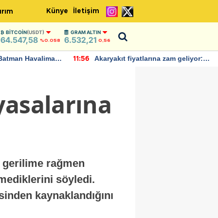
Künye
İletişim
ırım
BITCOIN
(USDT)
GRAM ALTIN
64.547,58
6.532,21
%0.058
0,56
Batman Havalimanı
Akaryakıt fiyatlarına zam geliyor:
11:56
 açıklamalarda
Yeni tarih açıklandı
yasalarına
i gerilime rağmen
mediklerini söyledi.
şesinden kaynaklandığını