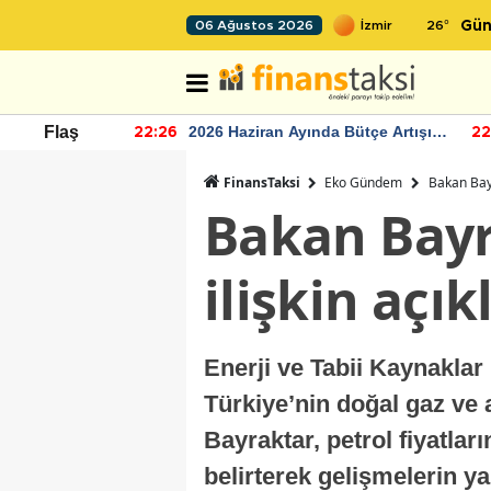
26
°
06 Ağustos 2026
Gün
r seviyesinin
2026 Haziran Ayında Bütçe Artışı
Flaş
22:26
22
Yaşandı
FinansTaksi
Eko Gündem
Bakan Bayr
Bakan Bayr
ilişkin açı
Enerji ve Tabii Kaynakla
Türkiye’nin doğal gaz ve 
Bayraktar, petrol fiyatlar
belirterek gelişmelerin yak