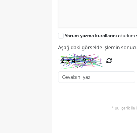
Yorum yazma kurallarını
okudum v
Aşağıdaki görselde işlemin sonucu
* Bu içerik ile