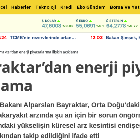
cel
Haberler
Teknoloji
Kredi
Eko Gündem
Borsa Ve Yat
DOLAR
EURO
STERLIN
47,6008
55,0691
64,2778
%0.06
%0.1
%0.27
TCMB'nin rezervlerinde artan
Bakan Şimşek, 
:24
12:03
momentum devam ediyor
için umut verici
bulundu
aktar’dan enerji piyasalarına ilişkin açıklama
aktar’dan enerji pi
klama
r Bakanı Alparslan Bayraktar, Orta Doğu’dak
akaryakıt arzında şu an için bir sorun öngör
ındaki yükselişin küresel arz kesintisi endi
ından takip edildiğini ifade etti