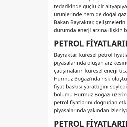
tedarikinde güçlü bir altyapıy
ürünlerinde hem de doğal gaz t
Bakan Bayraktar, gelişmelerin
durumda enerji arzına ilişkin b
PETROL FIYATLAR
Bayraktar, küresel petrol fiyat
piyasalarında oluşan arz kesin
çatışmaların küresel enerji tic
Hürmüz Boğazı’nda risk oluşt
fiyat baskısı yarattığını söyle
bölümü Hürmüz Boğazı üzerinde
petrol fiyatlarını doğrudan etk
piyasalarında yakından izleniyo
PETROL FIYATLAR