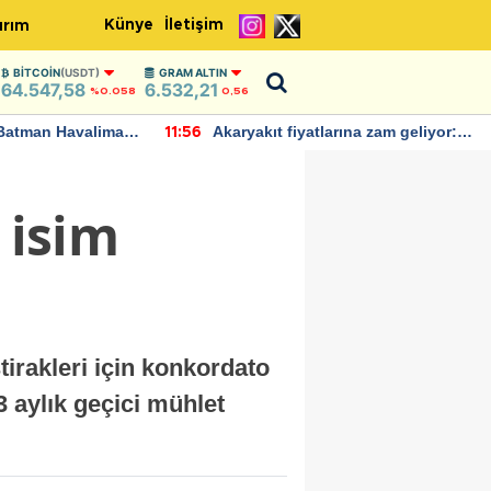
Künye
İletişim
ırım
BITCOIN
(USDT)
GRAM ALTIN
64.547,58
6.532,21
%0.058
0,56
Batman Havalimanı
Akaryakıt fiyatlarına zam geliyor:
11:56
 açıklamalarda
Yeni tarih açıklandı
 isim
rakleri için konkordato
3 aylık geçici mühlet