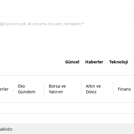
 ilgili yorum yok, ilk yorumu siz yazın, tartışalım *
Güncel
Haberler
Teknoloji
Eko
Borsa ve
Altın ve
rler
Finans
Gündem
Yatırım
Döviz
klıdır.