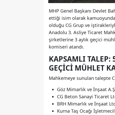
MHP Genel Başkanı Devlet Bah
ettiği isim olarak kamuoyund
olduğu CG Grup ve iştirakleriyle
Anadolu 3. Asliye Ticaret Mah
şirketlerine 3 aylık geçici mü
komiseri atandı.
KAPSAMLI TALEP: 
GEÇICI MÜHLET K
Mahkemeye sunulan talepte CG G
Göz Mimarlık ve İnşaat A.Ş
CG Beton Sanayi Ticaret Ltd
BRH Mimarlık ve İnşaat Ltd.
Kurna Taş Ocağı İşletmecili