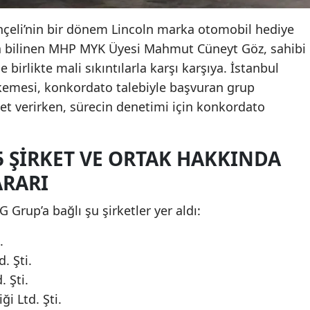
çeli’nin bir dönem Lincoln marka otomobil hediye
a bilinen MHP MYK Üyesi Mahmut Cüneyt Göz, sahibi
 birlikte mali sıkıntılarla karşı karşıya. İstanbul
kemesi, konkordato talebiyle başvuran grup
hlet verirken, sürecin denetimi için konkordato
5 ŞIRKET VE ORTAK HAKKINDA
ARARI
rup’a bağlı şu şirketler yer aldı:
.
. Şti.
 Şti.
ği Ltd. Şti.