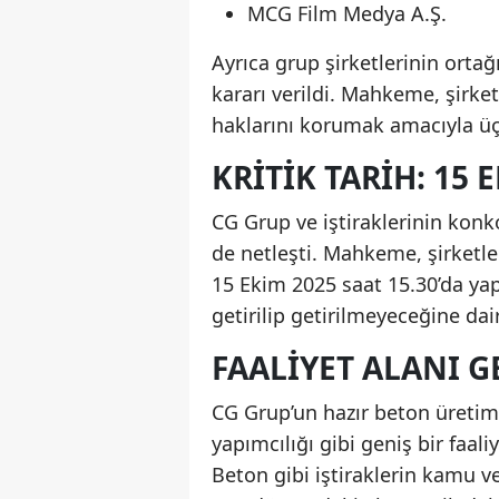
MCG Film Medya A.Ş.
Ayrıca grup şirketlerinin ort
kararı verildi. Mahkeme, şirke
haklarını korumak amacıyla üç 
KRITIK TARIH: 15 
CG Grup ve iştiraklerinin kon
de netleşti. Mahkeme, şirket
15 Ekim 2025 saat 15.30’da yap
getirilip getirilmeyeceğine dair
FAALIYET ALANI G
CG Grup’un hazır beton üretimi
yapımcılığı gibi geniş bir faal
Beton gibi iştiraklerin kamu ve