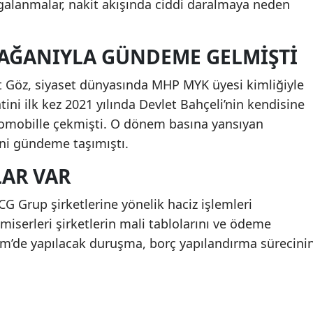
lanmalar, nakit akışında ciddi daralmaya neden
AĞANIYLA GÜNDEME GELMIŞTI
Göz, siyaset dünyasında MHP MYK üyesi kimliğiyle
ni ilk kez 2021 yılında Devlet Bahçeli’nin kendisine
tomobille çekmişti. O dönem basına yansıyan
sini gündeme taşımıştı.
LAR VAR
G Grup şirketlerine yönelik haciz işlemleri
iserleri şirketlerin mali tablolarını ve ödeme
kim’de yapılacak duruşma, borç yapılandırma sürecini