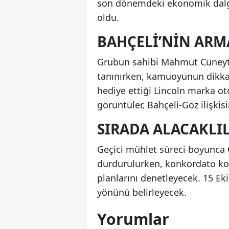
son dönemdeki ekonomik dalga
oldu.
BAHÇELI’NIN ARM
Grubun sahibi Mahmut Cüneyt 
tanınırken, kamuoyunun dikkati
hediye ettiği Lincoln marka o
görüntüler, Bahçeli-Göz ilişki
SIRADA ALACAKLI
Geçici mühlet süreci boyunca C
durdurulurken, konkordato kom
planlarını denetleyecek. 15 E
yönünü belirleyecek.
Yorumlar