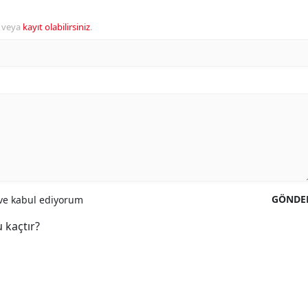
veya
kayıt olabilirsiniz
.
GÖNDE
e kabul ediyorum
 kaçtır?