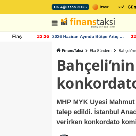
26
°
06 Ağustos 2026
Gün
r seviyesinin
2026 Haziran Ayında Bütçe Artışı
Flaş
22:26
22
Yaşandı
FinansTaksi
Eko Gündem
Bahçeli’ni
Bahçeli’nin
konkordato
MHP MYK Üyesi Mahmut Cü
talep edildi. İstanbul Ana
verirken konkordato komi