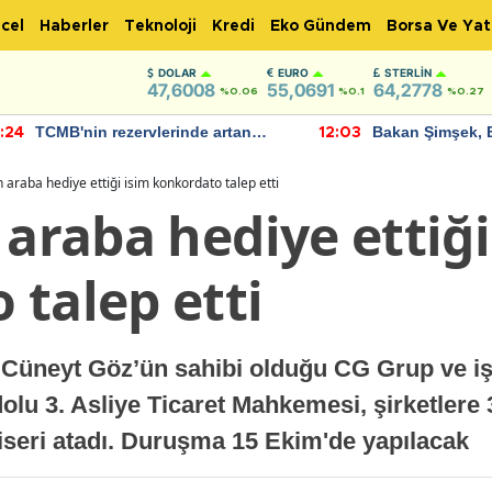
cel
Haberler
Teknoloji
Kredi
Eko Gündem
Borsa Ve Yat
DOLAR
EURO
STERLIN
47,6008
55,0691
64,2778
%0.06
%0.1
%0.27
TCMB'nin rezervlerinde artan
Bakan Şimşek, 
:24
12:03
momentum devam ediyor
için umut verici
bulundu
n araba hediye ettiği isim konkordato talep etti
 araba hediye ettiği
 talep etti
neyt Göz’ün sahibi olduğu CG Grup ve işti
dolu 3. Asliye Ticaret Mahkemesi, şirketlere 
seri atadı. Duruşma 15 Ekim'de yapılacak