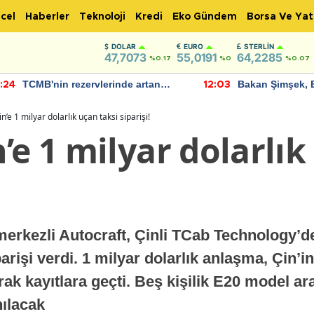
cel
Haberler
Teknoloji
Kredi
Eko Gündem
Borsa Ve Yat
DOLAR
EURO
STERLIN
47,7073
55,0191
64,2285
%0.17
%0
%0.07
TCMB'nin rezervlerinde artan
Bakan Şimşek, 
:24
12:03
momentum devam ediyor
için umut verici
bulundu
n’e 1 milyar dolarlık uçan taksi siparişi!
’e 1 milyar dolarlık
merkezli Autocraft, Çinli TCab Technology’de
parişi verdi. 1 milyar dolarlık anlaşma, Çin’
ak kayıtlara geçti. Beş kişilik E20 model ar
nılacak