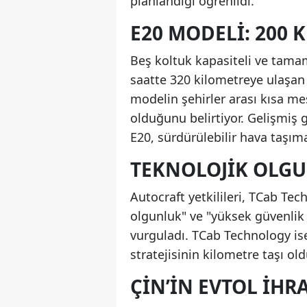
planlandığı öğrenildi.
E20 MODELI: 200 
Beş koltuk kapasiteli ve tamam
saatte 320 kilometreye ulaşan a
modelin şehirler arası kısa me
olduğunu belirtiyor. Gelişmiş 
E20, sürdürülebilir hava taşım
TEKNOLOJIK OLGU
Autocraft yetkilileri, TCab Tech
olgunluk" ve "yüksek güvenlik
vurguladı. TCab Technology is
stratejisinin kilometre taşı ol
ÇIN’IN EVTOL İHR