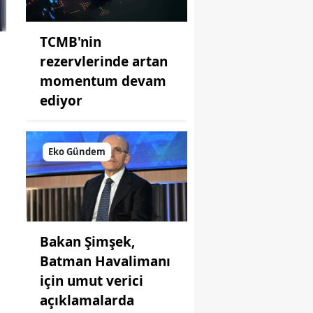
TCMB'nin
rezervlerinde artan
momentum devam
ediyor
Eko Gündem
i
Bakan Şimşek,
Batman Havalimanı
için umut verici
açıklamalarda