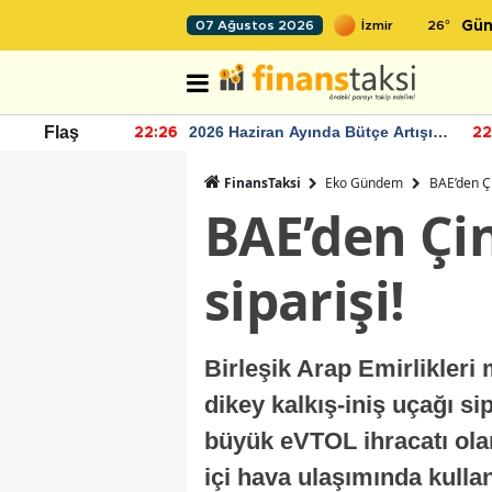
26
°
07 Ağustos 2026
Gün
r seviyesinin
2026 Haziran Ayında Bütçe Artışı
Flaş
22:26
22
Yaşandı
FinansTaksi
Eko Gündem
BAE’den Çi
BAE’den Çin
siparişi!
Birleşik Arap Emirlikleri 
dikey kalkış-iniş uçağı si
büyük eVTOL ihracatı olar
içi hava ulaşımında kulla