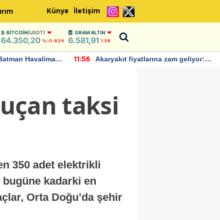
Künye
İletişim
ırım
BITCOIN
(USDT)
GRAM ALTIN
64.350,20
6.581,91
%-0.824
1,38
Batman Havalimanı
Akaryakıt fiyatlarına zam geliyor:
11:56
 açıklamalarda
Yeni tarih açıklandı
 uçan taksi
n 350 adet elektrikli
in bugüne kadarki en
açlar, Orta Doğu’da şehir