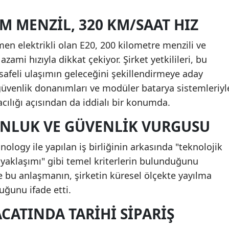
KM MENZIL, 320 KM/SAAT HIZ
en elektrikli olan E20, 200 kilometre menzili ve
zami hızıyla dikkat çekiyor. Şirket yetkilileri, bu
safeli ulaşımın geleceğini şekillendirmeye aday
güvenlik donanımları ve modüler batarya sistemleriyl
acılığı açısından da iddialı bir konumda.
NLUK VE GÜVENLIK VURGUSU
nology ile yapılan iş birliğinin arkasında "teknolojik
 yaklaşımı" gibi temel kriterlerin bulunduğunu
e bu anlaşmanın, şirketin küresel ölçekte yayılma
duğunu ifade etti.
ACATINDA TARIHI SIPARIŞ