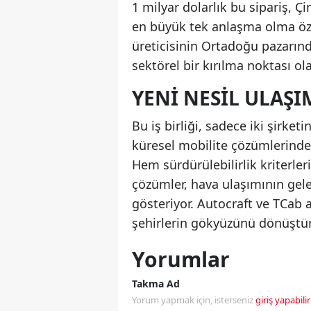
1 milyar dolarlık bu sipariş, 
en büyük tek anlaşma olma öze
üreticisinin Ortadoğu pazarın
sektörel bir kırılma noktası ola
YENI NESIL ULAŞ
Bu iş birliği, sadece iki şirket
küresel mobilite çözümlerinde 
Hem sürdürülebilirlik kriterle
çözümler, hava ulaşımının gele
gösteriyor. Autocraft ve TCab a
şehirlerin gökyüzünü dönüştür
Yorumlar
Takma Ad
Yorum yapmak için, isterseniz
giriş yapabilir