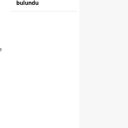
bulundu
e