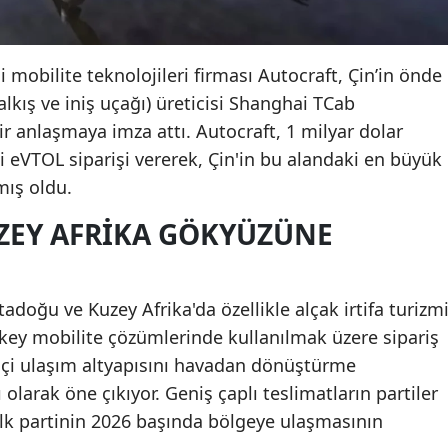
i mobilite teknolojileri firması Autocraft, Çin’in önde
alkış ve iniş uçağı) üreticisi Shanghai TCab
ir anlaşmaya imza attı. Autocraft, 1 milyar dolar
 eVTOL siparişi vererek, Çin'in bu alandaki en büyük
mış oldu.
ZEY AFRIKA GÖKYÜZÜNE
doğu ve Kuzey Afrika'da özellikle alçak irtifa turizm
ikey mobilite çözümlerinde kullanılmak üzere sipariş
 içi ulaşım altyapısını havadan dönüştürme
 olarak öne çıkıyor. Geniş çaplı teslimatların partiler
 ilk partinin 2026 başında bölgeye ulaşmasının