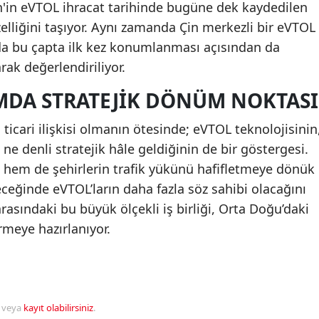
Çin'in eVTOL ihracat tarihinde bugüne dek kaydedilen
lliğini taşıyor. Aynı zamanda Çin merkezli bir eVTOL
da bu çapta ilk kez konumlanması açısından da
rak değerlendiriliyor.
IMDA STRATEJIK DÖNÜM NOKTASI
in ticari ilişkisi olmanın ötesinde; eVTOL teknolojisinin
ne denli stratejik hâle geldiğinin de bir göstergesi.
ri hem de şehirlerin trafik yükünü hafifletmeye dönük
ceğinde eVTOL’ların daha fazla söz sahibi olacağını
rasındaki bu büyük ölçekli iş birliği, Orta Doğu’daki
meye hazırlanıyor.
veya
kayıt olabilirsiniz
.