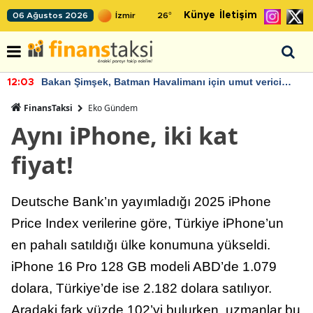
Künye
İletişim
06 Ağustos 2026
26
°
Bakan Şimşek, Batman Havalimanı için umut verici
12:03
açıklamalarda bulundu
FinansTaksi
Eko Gündem
Aynı iPhone, iki kat
fiyat!
Deutsche Bank’ın yayımladığı 2025 iPhone
Price Index verilerine göre, Türkiye iPhone’un
en pahalı satıldığı ülke konumuna yükseldi.
iPhone 16 Pro 128 GB modeli ABD’de 1.079
dolara, Türkiye’de ise 2.182 dolara satılıyor.
Aradaki fark yüzde 102’yi bulurken, uzmanlar bu