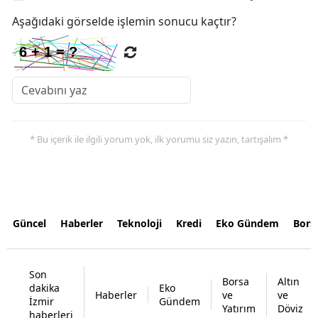
Aşağıdaki görselde işlemin sonucu kaçtır?
* Bu içerik ile ilgili yorum yok, ilk yorumu siz yazın, tartışalım *
Güncel
Haberler
Teknoloji
Kredi
Eko Gündem
Bors
Son
Borsa
Altın
dakika
Eko
Haberler
ve
ve
İzmir
Gündem
Yatırım
Döviz
haberleri