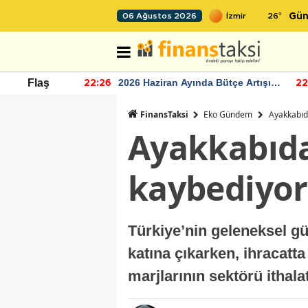
26
°
06 Ağustos 2026
Gün
r seviyesinin
2026 Haziran Ayında Bütçe Artışı
Flaş
22:26
22
Yaşandı
FinansTaksi
Eko Gündem
Ayakkabıda
Ayakkabıda 
kaybediyor
Türkiye’nin geleneksel gü
katına çıkarken, ihracatt
marjlarının sektörü ithalat