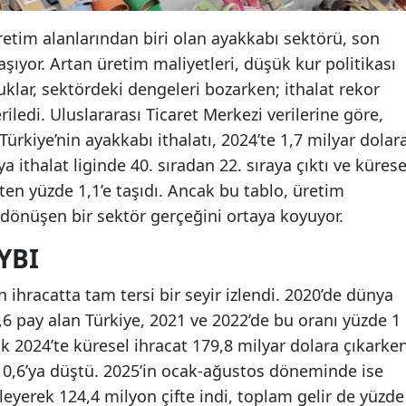
retim alanlarından biri olan ayakkabı sektörü, son
şıyor. Artan üretim maliyetleri, düşük kur politikası
klar, sektördeki dengeleri bozarken; ithalat rekor
eriledi. Uluslararası Ticaret Merkezi verilerine göre,
ürkiye’nin ayakkabı ithalatı, 2024’te 1,7 milyar dolar
a ithalat liginde 40. sıradan 22. sıraya çıktı ve kürese
ten yüzde 1,1’e taşıdı. Ancak bu tablo, üretim
 dönüşen bir sektör gerçeğini ortaya koyuyor.
YBI
n ihracatta tam tersi bir seyir izlendi. 2020’de dünya
6 pay alan Türkiye, 2021 ve 2022’de bu oranı yüzde 1
ak 2024’te küresel ihracat 179,8 milyar dolara çıkarke
e 0,6’ya düştü. 2025’in ocak-ağustos döneminde ise
leyerek 124,4 milyon çifte indi, toplam gelir de yüzde