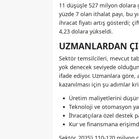
11 düşüşle 527 milyon dolara ge
yüzde 7 olan ithalat payı, bu yı
ihracat fiyatı artış gösterdi; ç
4,23 dolara yükseldi.
UZMANLARDAN ÇIK
Sektör temsilcileri, mevcut tab
yok denecek seviyede olduğuna 
ifade ediyor. Uzmanlara göre
kazanılması için şu adımlar kri
Üretim maliyetlerini düşü
Teknoloji ve otomasyon yat
İhracatçılara özel destek p
Kur ve finansmana erişimde
Sektör, 2025’i 110-120 milyon 