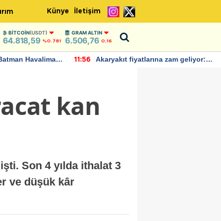
Künye
İletişim
ırım
BITCOIN
(USDT)
GRAM ALTIN
64.818,59
6.506,76
%0.781
0,16
Batman Havalimanı
Akaryakıt fiyatlarına zam geliyor:
11:56
 açıklamalarda
Yeni tarih açıklandı
racat kan
ti. Son 4 yılda ithalat 3
er ve düşük kâr