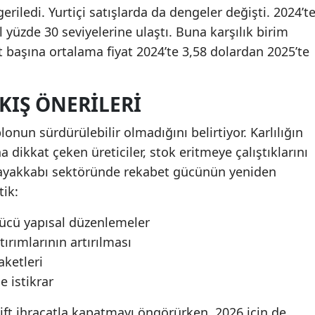
riledi. Yurtiçi satışlarda da dengeler değişti. 2024’t
l yüzde 30 seviyelerine ulaştı. Buna karşılık birim
ift başına ortalama fiyat 2024’te 3,58 dolardan 2025’te
IŞ ÖNERILERI
lonun sürdürülebilir olmadığını belirtiyor. Karlılığın
dikkat çeken üreticiler, stok eritmeye çalıştıklarını
, ayakkabı sektöründe rekabet gücünün yeniden
tik:
rücü yapısal düzenlemeler
ırımlarının artırılması
aketleri
 istikrar
çift ihracatla kapatmayı öngörürken, 2026 için de