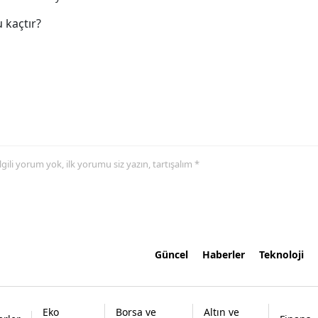
 kaçtır?
 ilgili yorum yok, ilk yorumu siz yazın, tartışalım *
Güncel
Haberler
Teknoloji
Eko
Borsa ve
Altın ve