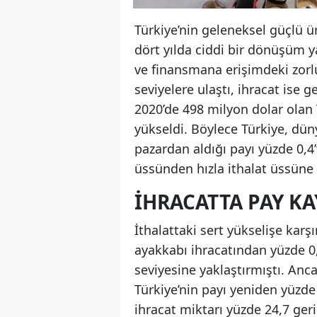
Türkiye’nin geleneksel güçlü ü
dört yılda ciddi bir dönüşüm ya
ve finansmana erişimdeki zorlu
seviyelere ulaştı, ihracat ise g
2020’de 498 milyon dolar olan T
yükseldi. Böylece Türkiye, düny
pazardan aldığı payı yüzde 0,4’
üssünden hızla ithalat üssüne
İHRACATTA PAY KA
İthalattaki sert yükselişe karşı
ayakkabı ihracatından yüzde 0,
seviyesine yaklaştırmıştı. Anc
Türkiye’nin payı yeniden yüzd
ihracat miktarı yüzde 24,7 geri