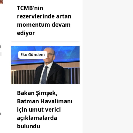
TCMB'nin
rezervlerinde artan
momentum devam
ediyor
a
l
Eko Gündem
Bakan Şimşek,
Batman Havalimanı
için umut verici
n
açıklamalarda
bulundu