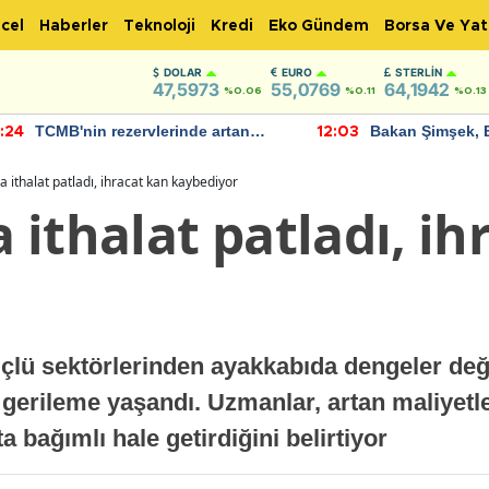
cel
Haberler
Teknoloji
Kredi
Eko Gündem
Borsa Ve Yat
DOLAR
EURO
STERLIN
47,5973
55,0769
64,1942
%0.06
%0.11
%0.13
TCMB'nin rezervlerinde artan
Bakan Şimşek, 
:24
12:03
momentum devam ediyor
için umut verici
bulundu
 ithalat patladı, ihracat kan kaybediyor
ithalat patladı, ih
çlü sektörlerinden ayakkabıda dengeler değiş
a gerileme yaşandı. Uzmanlar, artan maliyetl
a bağımlı hale getirdiğini belirtiyor