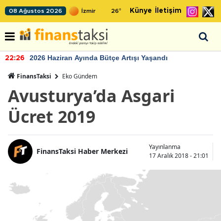
Künye
İletişim
08 Ağustos 2026
26
°
2026 Haziran Ayında Bütçe Artışı Yaşandı
22:26
FinansTaksi
Eko Gündem
Avusturya’da Asgari
Ücret 2019
Yayınlanma
FinansTaksi Haber Merkezi
17 Aralık 2018 - 21:01