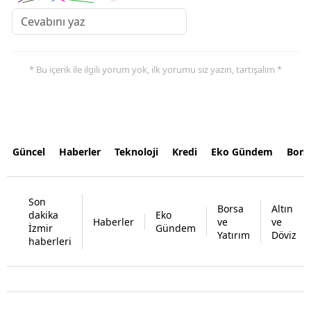
* Bu içerik ile ilgili yorum yok, ilk yorumu siz yazın, tartışalım *
Güncel
Haberler
Teknoloji
Kredi
Eko Gündem
Bors
Son
Borsa
Altın
dakika
Eko
Haberler
ve
ve
İzmir
Gündem
Yatırım
Döviz
haberleri