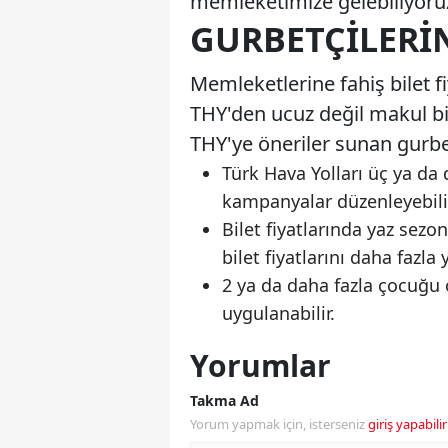
memleketimize gelebiliyoruz 
GURBETÇILERIN
Memleketlerine fahiş bilet f
THY'den ucuz değil makul bile
THY'ye öneriler sunan gurbet
Türk Hava Yolları üç ya da 
kampanyalar düzenleyebili
Bilet fiyatlarında yaz sezonu
bilet fiyatlarını daha faz
2 ya da daha fazla çocuğu 
uygulanabilir.
Yorumlar
Takma Ad
Yorum yapmak için, isterseniz
giriş yapabilir