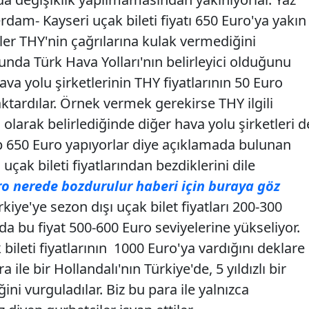
dam- Kayseri uçak bileti fiyatı 650 Euro'ya yakın
er THY'nin çağrılarına kulak vermediğini
sunda Türk Hava Yolları'nın belirleyici olduğunu
ava yolu şirketlerinin THY fiyatlarının 50 Euro
i aktardılar. Örnek vermek gerekirse THY ilgili
o olarak belirlediğinde diğer hava yolu şirketleri d
rıp 650 Euro yapıyorlar diye açıklamada bulunan
 uçak bileti fiyatlarından bezdiklerini dile
o nerede bozdurulur haberi için buraya göz
iye'ye sezon dışı uçak bilet fiyatları 200-300
a bu fiyat 500-600 Euro seviyelerine yükseliyor.
ileti fiyatlarının 1000 Euro'ya vardığını deklare
 ile bir Hollandalı'nın Türkiye'de, 5 yıldızlı bir
ğini vurguladılar. Biz bu para ile yalnızca