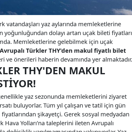
rk vatandaşları yaz aylarında memleketlerine
on yoğunluğundan dolayı artan uçak bileti fiyatları
umda. Memleketlerine gelebilmek için uçak
Avrupalı Türkler THY'den makul fiyatlı bilet
leri ve önerileri haberin devamında yer almaktadır
KLER THY'DEN MAKUL
İSTIYOR!
enellikle yaz sezonunda memleketlerini ziyaret
satı buluyorlar. Tüm yıl çalışan ve tatil için gün
i fiyatlarından şikayetçi. Gerek sosyal medyadan
rk Hava Yolları'na taleplerini ileten Avrupalı
ında değişiklik yapılmamasından yakınıyorlar. Yaz