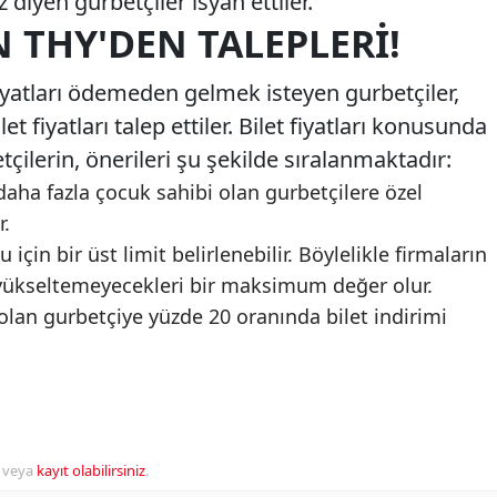
diyen gurbetçiler isyan ettiler.
 THY'DEN TALEPLERI!
iyatları ödemeden gelmek isteyen gurbetçiler,
t fiyatları talep ettiler. Bilet fiyatları konusunda
çilerin, önerileri şu şekilde sıralanmaktadır:
daha fazla çocuk sahibi olan gurbetçilere özel
r.
 için bir üst limit belirlenebilir. Böylelikle firmaların
la yükseltemeyecekleri bir maksimum değer olur.
olan gurbetçiye yüzde 20 oranında bilet indirimi
veya
kayıt olabilirsiniz
.