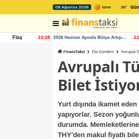
26
°
08 Ağustos 2026
Gün
r seviyesinin
2026 Haziran Ayında Bütçe Artışı
Flaş
22:26
22
Yaşandı
FinansTaksi
Eko Gündem
Avrupalı T
Avrupalı Tü
Bilet İstiyo
Yurt dışında ikamet eden 
yapıyorlar. Sezon yoğunlu
durumda. Memleketlerine 
THY'den makul fiyatlı bilet