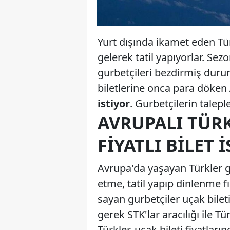
Yurt dışında ikamet eden Tü
gelerek tatil yapıyorlar. Sez
gurbetçileri bezdirmiş dur
biletlerine onca para döken
istiyor
. Gurbetçilerin talep
AVRUPALI TÜR
FIYATLI BILET 
Avrupa'da yaşayan Türkler g
etme, tatil yapıp dinlenme fır
sayan gurbetçiler uçak bilet
gerek STK'lar aracılığı ile Tü
Türkler, uçak bileti fiyatlar