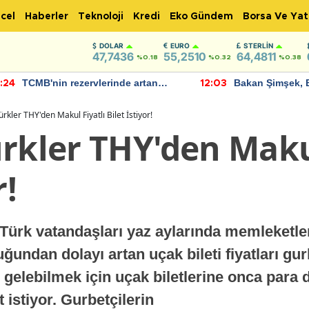
cel
Haberler
Teknoloji
Kredi
Eko Gündem
Borsa Ve Yat
DOLAR
EURO
STERLIN
47,7436
55,2510
64,4811
%0.18
%0.32
%0.38
TCMB'nin rezervlerinde artan
Bakan Şimşek, 
:24
12:03
momentum devam ediyor
için umut verici
bulundu
ürkler THY'den Makul Fiyatlı Bilet İstiyor!
rkler THY'den Makul
r!
Türk vatandaşları yaz aylarında memleketleri
ğundan dolayı artan uçak bileti fiyatları gur
gelebilmek için uçak biletlerine onca para 
 istiyor. Gurbetçilerin