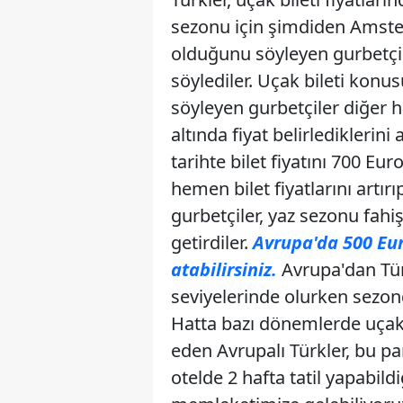
sezonu için şimdiden Amster
olduğunu söyleyen gurbetçil
söylediler. Uçak bileti konu
söyleyen gurbetçiler diğer h
altında fiyat belirlediklerin
tarihte bilet fiyatını 700 Eur
hemen bilet fiyatlarını artı
gurbetçiler, yaz sezonu fahiş
getirdiler.
Avrupa'da 500 Eur
atabilirsiniz.
Avrupa'dan Türk
seviyelerinde olurken sezond
Hatta bazı dönemlerde uçak b
eden Avrupalı Türkler, bu para
otelde 2 hafta tatil yapabildi