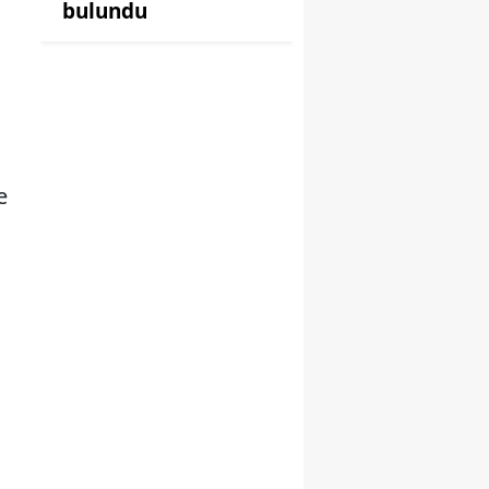
bulundu
e