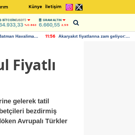
Künye
İletişim
ırım
BITCOIN
(USDT)
GRAM ALTIN
64.933,33
6.660,55
%0.863
2,59
Batman Havalimanı
Akaryakıt fiyatlarına zam geliyor:
11:56
 açıklamalarda
Yeni tarih açıklandı
 Fiyatlı
ne gelerek tatil
betçileri bezdirmiş
döken Avrupalı Türkler