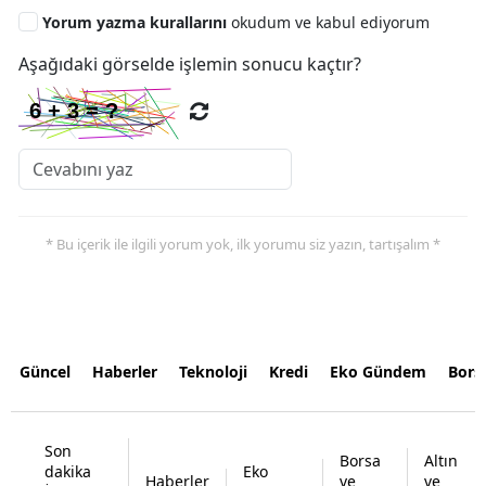
Yorum yazma kurallarını
okudum ve kabul ediyorum
Aşağıdaki görselde işlemin sonucu kaçtır?
* Bu içerik ile ilgili yorum yok, ilk yorumu siz yazın, tartışalım *
Güncel
Haberler
Teknoloji
Kredi
Eko Gündem
Bors
Son
Borsa
Altın
dakika
Eko
Haberler
ve
ve