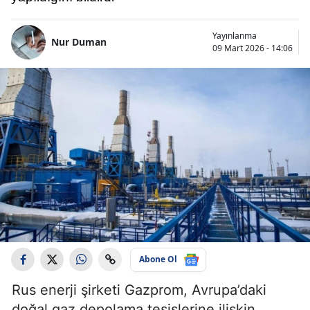
Yayınlanma
Nur Duman
09 Mart 2026 - 14:06
Abone Ol
Rus enerji şirketi Gazprom, Avrupa’daki
doğal gaz depolama tesislerine ilişkin