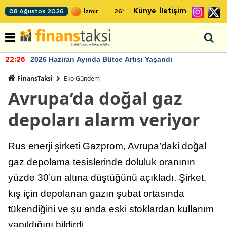
Künye
İletişim
08 Ağustos 2026
26
°
2026 Haziran Ayında Bütçe Artışı Yaşandı
22:26
FinansTaksi
Eko Gündem
Avrupa’da doğal gaz
depoları alarm veriyor
Rus enerji şirketi Gazprom, Avrupa’daki doğal
gaz depolama tesislerinde doluluk oranının
yüzde 30’un altına düştüğünü açıkladı. Şirket,
kış için depolanan gazın şubat ortasında
tükendiğini ve şu anda eski stoklardan kullanım
yapıldığını bildirdi