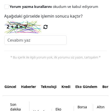
Yorum yazma kurallarını
okudum ve kabul ediyorum
Aşağıdaki görselde işlemin sonucu kaçtır?
* Bu içerik ile ilgili yorum yok, ilk yorumu siz yazın, tartışalım *
Güncel
Haberler
Teknoloji
Kredi
Eko Gündem
Bors
Son
Borsa
Altın
dakika
Eko