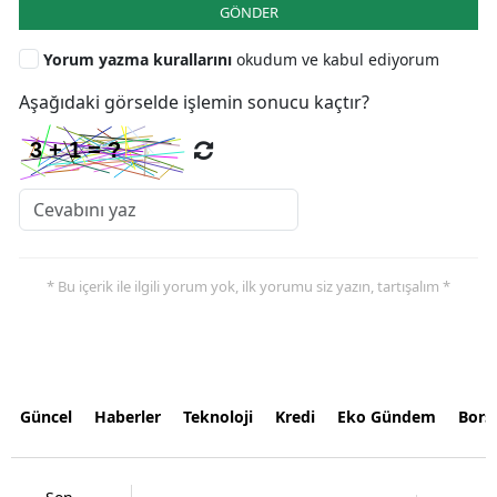
GÖNDER
Yorum yazma kurallarını
okudum ve kabul ediyorum
Aşağıdaki görselde işlemin sonucu kaçtır?
* Bu içerik ile ilgili yorum yok, ilk yorumu siz yazın, tartışalım *
Güncel
Haberler
Teknoloji
Kredi
Eko Gündem
Bors