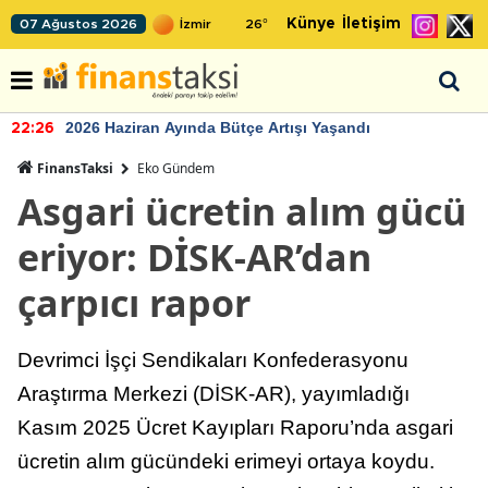
Künye
İletişim
07 Ağustos 2026
26
°
2026 Haziran Ayında Bütçe Artışı Yaşandı
22:26
FinansTaksi
Eko Gündem
Asgari ücretin alım gücü
eriyor: DİSK-AR’dan
çarpıcı rapor
Devrimci İşçi Sendikaları Konfederasyonu
Araştırma Merkezi (DİSK-AR), yayımladığı
Kasım 2025 Ücret Kayıpları Raporu’nda asgari
ücretin alım gücündeki erimeyi ortaya koydu.