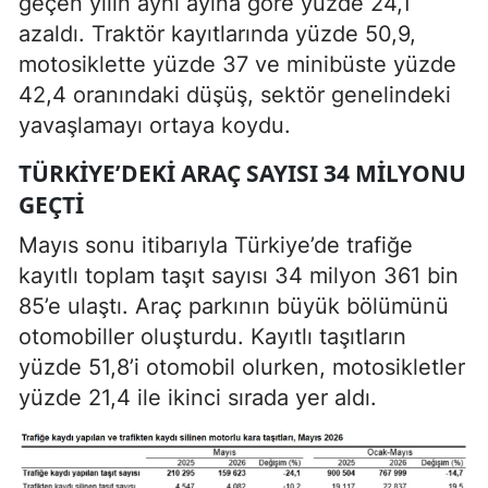
geçen yılın aynı ayına göre yüzde 24,1
azaldı. Traktör kayıtlarında yüzde 50,9,
motosiklette yüzde 37 ve minibüste yüzde
42,4 oranındaki düşüş, sektör genelindeki
yavaşlamayı ortaya koydu.
TÜRKIYE’DEKI ARAÇ SAYISI 34 MILYONU
GEÇTI
Mayıs sonu itibarıyla Türkiye’de trafiğe
kayıtlı toplam taşıt sayısı 34 milyon 361 bin
85’e ulaştı. Araç parkının büyük bölümünü
otomobiller oluşturdu. Kayıtlı taşıtların
yüzde 51,8’i otomobil olurken, motosikletler
yüzde 21,4 ile ikinci sırada yer aldı.