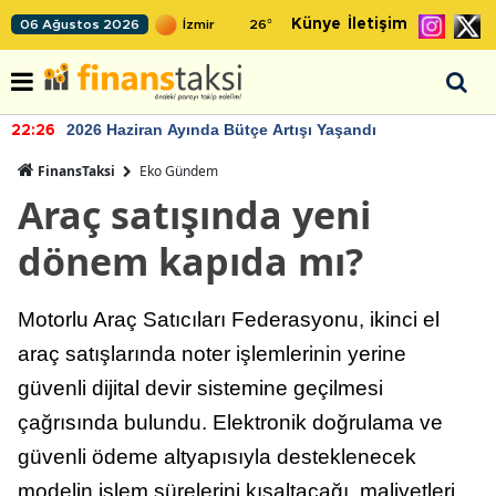
Künye
İletişim
06 Ağustos 2026
26
°
2026 Haziran Ayında Bütçe Artışı Yaşandı
22:26
FinansTaksi
Eko Gündem
Araç satışında yeni
dönem kapıda mı?
Motorlu Araç Satıcıları Federasyonu, ikinci el
araç satışlarında noter işlemlerinin yerine
güvenli dijital devir sistemine geçilmesi
çağrısında bulundu. Elektronik doğrulama ve
güvenli ödeme altyapısıyla desteklenecek
modelin işlem sürelerini kısaltacağı, maliyetleri