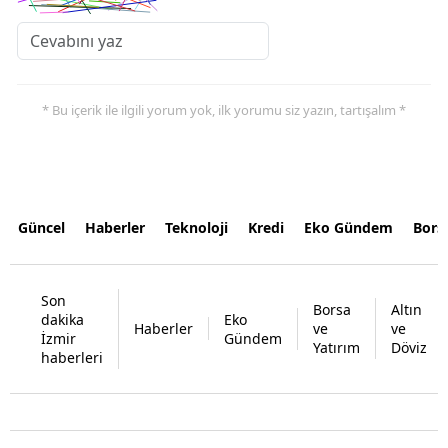
* Bu içerik ile ilgili yorum yok, ilk yorumu siz yazın, tartışalım *
Güncel
Haberler
Teknoloji
Kredi
Eko Gündem
Bors
Son
Borsa
Altın
dakika
Eko
Haberler
ve
ve
İzmir
Gündem
Yatırım
Döviz
haberleri