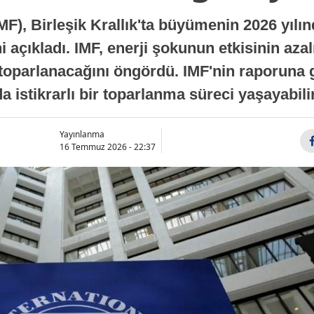
MF), Birleşik Krallık'ta büyümenin 2026 yılı
 açıkladı. IMF, enerji şokunun etkisinin azal
oparlanacağını öngördü. IMF'nin raporuna gö
a istikrarlı bir toparlanma süreci yaşayabilir
Yayınlanma
16 Temmuz 2026 - 22:37