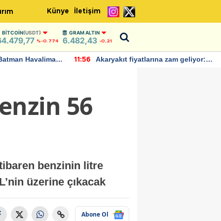
Künye
İletişim
ırım
BITCOIN
(USDT)
GRAM ALTIN
64.479,77
6.482,43
%-0.774
-0,21
Batman Havalimanı
Akaryakıt fiyatlarına zam geliyor:
11:56
 açıklamalarda
Yeni tarih açıklandı
enzin 56
ibaren benzinin litre
 TL’nin üzerine çıkacak
Abone Ol