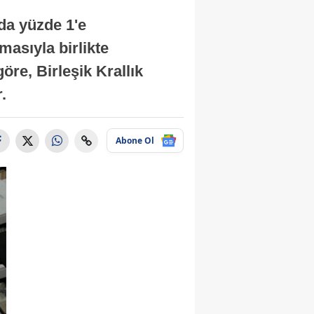
nda yüzde 1'e
masıyla birlikte
re, Birleşik Krallık
.
Abone Ol