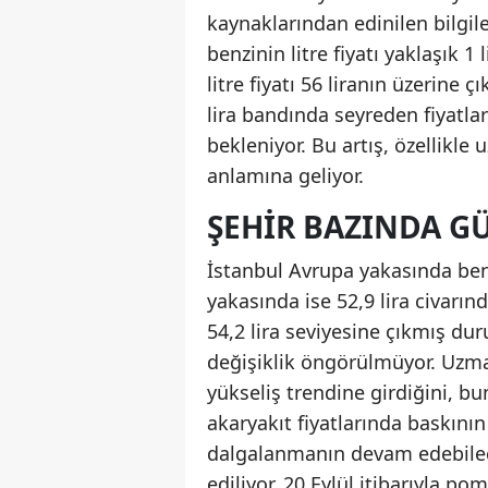
kaynaklarından edinilen bilgil
benzinin litre fiyatı yaklaşık 1
litre fiyatı 56 liranın üzerine 
lira bandında seyreden fiyatla
bekleniyor. Bu artış, özellikle 
anlamına geliyor.
ŞEHIR BAZINDA 
İstanbul Avrupa yakasında benz
yakasında ise 52,9 lira civarınd
54,2 lira seviyesine çıkmış dur
değişiklik öngörülmüyor. Uzman
yükseliş trendine girdiğini, b
akaryakıt fiyatlarında baskını
dalgalanmanın devam edebilec
ediliyor. 20 Eylül itibarıyla p