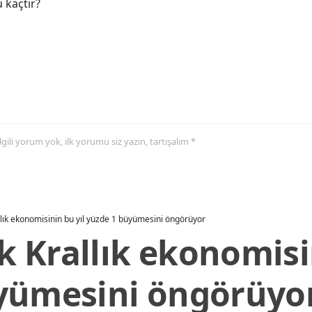
 kaçtır?
 ilgili yorum yok, ilk yorumu siz yazın, tartışalım *
allık ekonomisinin bu yıl yüzde 1 büyümesini öngörüyor
ik Krallık ekonomisi
yümesini öngörüyo