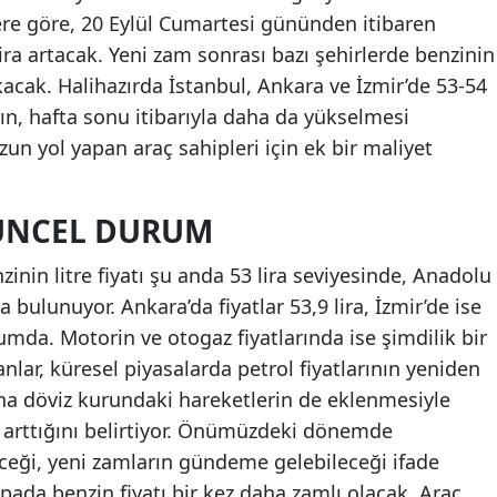
ere göre, 20 Eylül Cumartesi gününden itibaren
 lira artacak. Yeni zam sonrası bazı şehirlerde benzinin
çıkacak. Halihazırda İstanbul, Ankara ve İzmir’de 53-54
rın, hafta sonu itibarıyla daha da yükselmesi
uzun yol yapan araç sahipleri için ek bir maliyet
GÜNCEL DURUM
inin litre fiyatı şu anda 53 lira seviyesinde, Anadolu
a bulunuyor. Ankara’da fiyatlar 53,9 lira, İzmir’de ise
umda. Motorin ve otogaz fiyatlarında ise şimdilik bir
lar, küresel piyasalarda petrol fiyatlarının yeniden
una döviz kurundaki hareketlerin de eklenmesiyle
n arttığını belirtiyor. Önümüzdeki dönemde
eği, yeni zamların gündeme gelebileceği ifade
ompada benzin fiyatı bir kez daha zamlı olacak. Araç