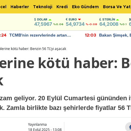
cel
Haberler
Teknoloji
Kredi
Eko Gündem
Borsa Ve Yat
DOLAR
EURO
STERLIN
47,5967
54,9734
64,2008
%0.06
%-0.08
%0.1
TCMB'nin rezervlerinde artan
Bakan Şimşek, 
:24
12:03
momentum devam ediyor
için umut verici
bulundu
lerine kötü haber: Benzin 56 TL’yi aşacak
erine kötü haber: B
k
i zam geliyor. 20 Eylül Cumartesi gününden it
ak. Zamla birlikte bazı şehirlerde fiyatlar 56
Yayınlanma
18 Eylül 2025 - 13:08