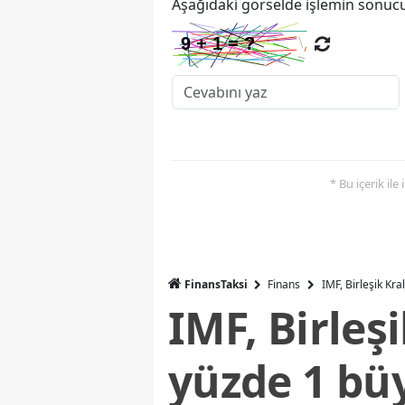
Aşağıdaki görselde işlemin sonucu
* Bu içerik ile
FinansTaksi
Finans
IMF, Birleşik Kr
IMF, Birleş
yüzde 1 bü