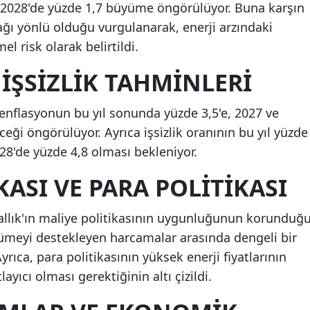
ve 2028'de yüzde 1,7 büyüme öngörülüyor. Buna karşın
ğı yönlü olduğu vurgulanarak, enerji arzındaki
 risk olarak belirtildi.
İŞSIZLIK TAHMINLERI
a enflasyonun bu yıl sonunda yüzde 3,5'e, 2027 ve
ceği öngörülüyor. Ayrıca işsizlik oranının bu yıl yüzde
028'de yüzde 4,8 olması bekleniyor.
KASI VE PARA POLITIKASI
rallık'ın maliye politikasının uygunluğunun korunduğ
üyümeyi destekleyen harcamalar arasında dengeli bir
Ayrıca, para politikasının yüksek enerji fiyatlarının
layıcı olması gerektiğinin altı çizildi.