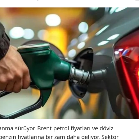
anma sürüyor. Brent petrol fiyatları ve döviz
enzin fiyatlarına bir zam daha geliyor. Sektör