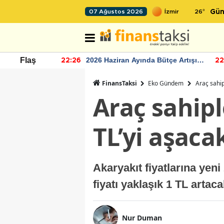
26
°
07 Ağustos 2026
Gün
r seviyesinin
2026 Haziran Ayında Bütçe Artışı
Flaş
22:26
22
Yaşandı
FinansTaksi
Eko Gündem
Araç sahip
Araç sahipl
TL’yi aşaca
Akaryakıt fiyatlarına yen
fiyatı yaklaşık 1 TL artac
Nur Duman