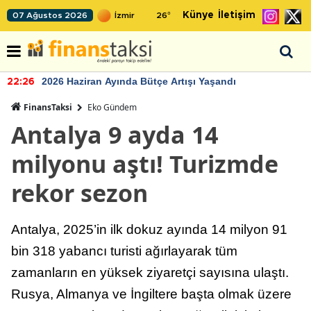
Künye
İletişim
07 Ağustos 2026
26
°
2026 Haziran Ayında Bütçe Artışı Yaşandı
22:26
FinansTaksi
Eko Gündem
Antalya 9 ayda 14
milyonu aştı! Turizmde
rekor sezon
Antalya, 2025’in ilk dokuz ayında 14 milyon 91
bin 318 yabancı turisti ağırlayarak tüm
zamanların en yüksek ziyaretçi sayısına ulaştı.
Rusya, Almanya ve İngiltere başta olmak üzere