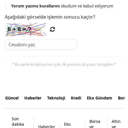
Yorum yazma kurallarını
okudum ve kabul ediyorum
Aşağıdaki görselde işlemin sonucu kaçtır?
* Bu içerik ile ilgili yorum yok, ilk yorumu siz yazın, tartışalım *
Güncel
Haberler
Teknoloji
Kredi
Eko Gündem
Bors
Son
Borsa
Altın
dakika
Eko
Haberler
ve
ve