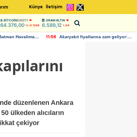
Künye
İletişim
ırım
BITCOIN
(USDT)
GRAM ALTIN
64.376,00
6.589,12
%-0.598
1,49
Batman Havalimanı
Akaryakıt fiyatlarına zam geliyor:
11:56
 açıklamalarda
Yeni tarih açıklandı
apılarını
ünde düzenlenen Ankara
50 ülkeden alıcıların
dikkat çekiyor