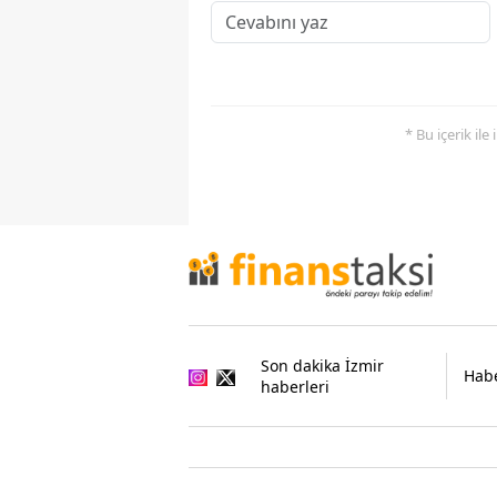
* Bu içerik ile
Son dakika İzmir
Habe
haberleri