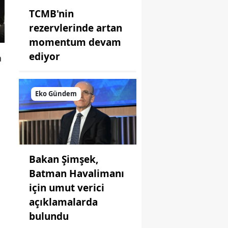
TCMB'nin
rezervlerinde artan
momentum devam
ediyor
a
Eko Gündem
Bakan Şimşek,
Batman Havalimanı
için umut verici
açıklamalarda
bulundu