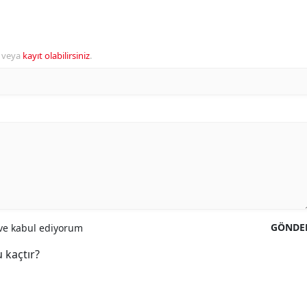
veya
kayıt olabilirsiniz
.
GÖNDE
e kabul ediyorum
 kaçtır?