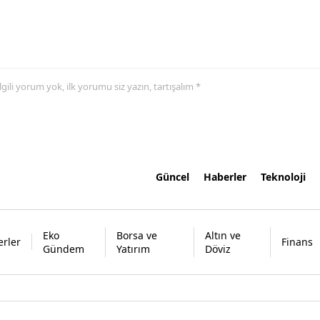
 ilgili yorum yok, ilk yorumu siz yazın, tartışalım *
Güncel
Haberler
Teknoloji
Eko
Borsa ve
Altın ve
rler
Finans
Gündem
Yatırım
Döviz