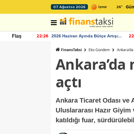
26
°
07 Ağustos 2026
Gün
r seviyesinin
2026 Haziran Ayında Bütçe Artışı
Flaş
22:26
22
Yaşandı
FinansTaksi
Eko Gündem
Ankara’da 
Ankara’da 
açtı
Ankara Ticaret Odası ve
Uluslararası Hazır Giyim 
katıldığı fuar, sürdürülebi