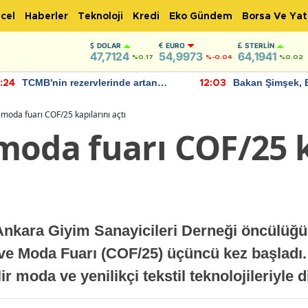
cel
Haberler
Teknoloji
Kredi
Eko Gündem
Borsa Ve Yat
DOLAR
EURO
STERLIN
47,7124
54,9973
64,1941
%0.17
%-0.04
%0.02
TCMB'nin rezervlerinde artan
Bakan Şimşek, 
:24
12:03
momentum devam ediyor
için umut verici
bulundu
moda fuarı COF/25 kapılarını açtı
moda fuarı COF/25 k
 Ankara Giyim Sanayicileri Derneği öncülüğ
ve Moda Fuarı (COF/25) üçüncü kez başladı. 
lir moda ve yenilikçi tekstil teknolojileriyle 