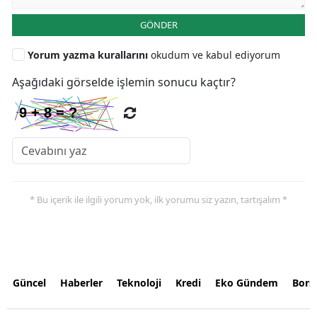
GÖNDER
Yorum yazma kurallarını
okudum ve kabul ediyorum
Aşağıdaki görselde işlemin sonucu kaçtır?
* Bu içerik ile ilgili yorum yok, ilk yorumu siz yazın, tartışalım *
Güncel
Haberler
Teknoloji
Kredi
Eko Gündem
Bors