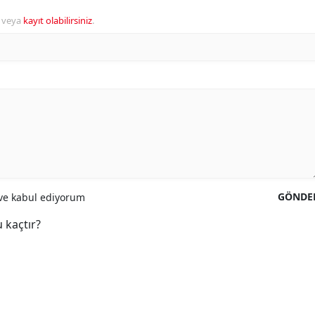
veya
kayıt olabilirsiniz
.
GÖNDE
e kabul ediyorum
 kaçtır?