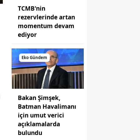
TCMB'nin
rezervlerinde artan
momentum devam
.
ediyor
Eko Gündem
i
Bakan Şimşek,
Batman Havalimanı
için umut verici
açıklamalarda
bulundu