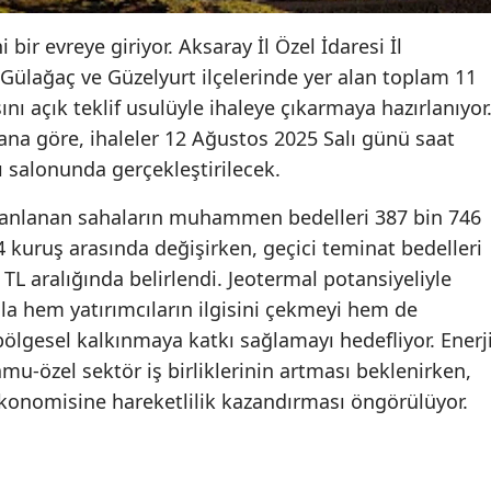
 bir evreye giriyor. Aksaray İl Özel İdaresi İl
Gülağaç ve Güzelyurt ilçelerinde yer alan toplam 11
ı açık teklif usulüyle ihaleye çıkarmaya hazırlanıyor
ana göre, ihaleler 12 Ağustos 2025 Salı günü saat
tı salonunda gerçekleştirilecek.
 planlanan sahaların muhammen bedelleri 387 bin 746
4 kuruş arasında değişirken, geçici teminat bedelleri
6 TL aralığında belirlendi. Jeotermal potansiyeliyle
la hem yatırımcıların ilgisini çekmeyi hem de
 bölgesel kalkınmaya katkı sağlamayı hedefliyor. Enerj
mu-özel sektör iş birliklerinin artması beklenirken,
ekonomisine hareketlilik kazandırması öngörülüyor.