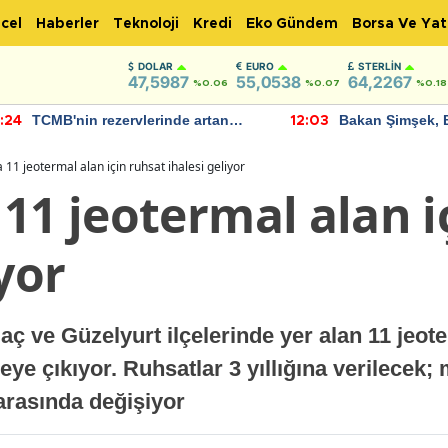
cel
Haberler
Teknoloji
Kredi
Eko Gündem
Borsa Ve Yat
DOLAR
EURO
STERLIN
47,5987
55,0538
64,2267
%0.06
%0.07
%0.18
TCMB'nin rezervlerinde artan
Bakan Şimşek, 
:24
12:03
momentum devam ediyor
için umut verici
bulundu
 11 jeotermal alan için ruhsat ihalesi geliyor
11 jeotermal alan i
yor
aç ve Güzelyurt ilçelerinde yer alan 11 jeo
leye çıkıyor. Ruhsatlar 3 yıllığına verilece
 arasında değişiyor