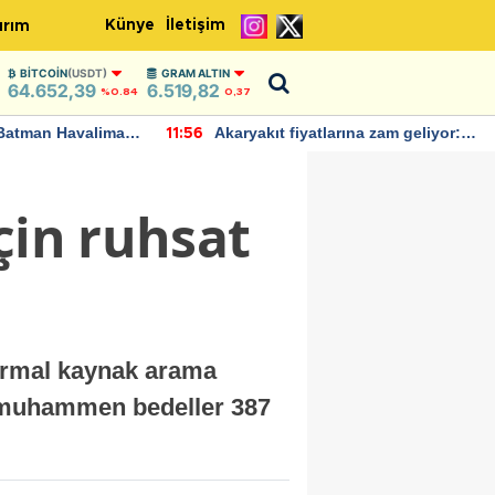
Künye
İletişim
ırım
BITCOIN
(USDT)
GRAM ALTIN
64.652,39
6.519,82
%0.84
0,37
Batman Havalimanı
Akaryakıt fiyatlarına zam geliyor:
11:56
 açıklamalarda
Yeni tarih açıklandı
çin ruhsat
termal kaynak arama
k; muhammen bedeller 387