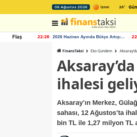
26
°
06 Ağustos 2026
Gün
r seviyesinin
2026 Haziran Ayında Bütçe Artışı
Flaş
22:26
22
Yaşandı
FinansTaksi
Eko Gündem
Aksaray’da
Aksaray’da 
ihalesi geli
Aksaray’ın Merkez, Gülağ
sahası, 12 Ağustos’ta iha
bin TL ile 1,27 milyon TL