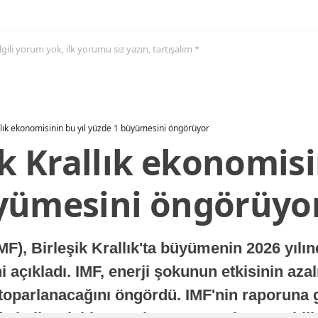
 ilgili yorum yok, ilk yorumu siz yazın, tartışalım *
allık ekonomisinin bu yıl yüzde 1 büyümesini öngörüyor
ik Krallık ekonomisi
yümesini öngörüyo
MF), Birleşik Krallık'ta büyümenin 2026 yılı
 açıkladı. IMF, enerji şokunun etkisinin azal
oparlanacağını öngördü. IMF'nin raporuna gö