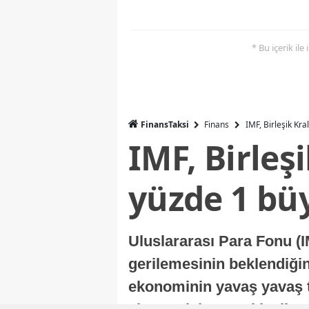
* Bu içerik ile
FinansTaksi
Finans
IMF, Birleşik Kr
IMF, Birleş
yüzde 1 bü
Uluslararası Para Fonu (I
gerilemesinin beklendiğini
ekonominin yavaş yavaş t