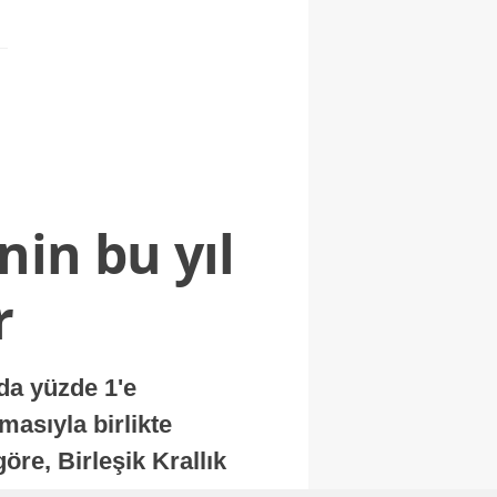
nin bu yıl
r
nda yüzde 1'e
masıyla birlikte
re, Birleşik Krallık