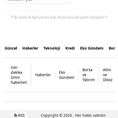
* Bu içerik ile ilgili yorum yok, ilk yorumu siz yazın, tartışalım *
Güncel
Haberler
Teknoloji
Kredi
Eko Gündem
Bors
Son
Borsa
Altın
dakika
Eko
Haberler
ve
ve
İzmir
Gündem
Yatırım
Döviz
haberleri
RSS
Copyright © 2026 . Her hakkı saklıdır.