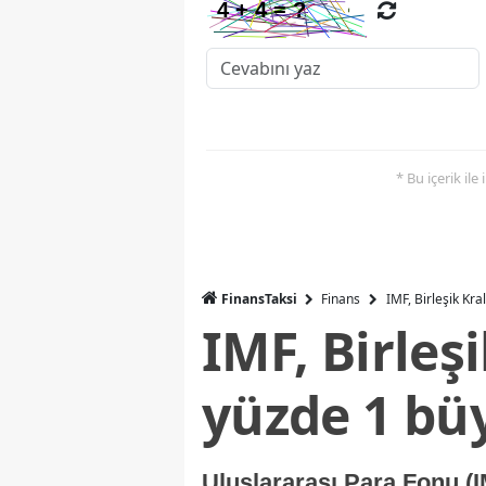
* Bu içerik ile
FinansTaksi
Finans
IMF, Birleşik Kr
IMF, Birleş
yüzde 1 bü
Uluslararası Para Fonu (I