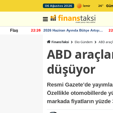
26
°
06 Ağustos 2026
Gün
r seviyesinin
2026 Haziran Ayında Bütçe Artışı
Flaş
22:26
22
Yaşandı
FinansTaksi
Eko Gündem
ABD araçla
ABD araçlar
düşüyor
Resmi Gazete’de yayımlan
Özellikle otomobillerde y
markada fiyatların yüzde