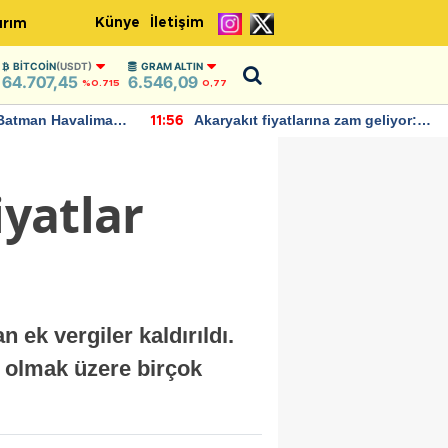
Künye
İletişim
ırım
BITCOIN
(USDT)
GRAM ALTIN
64.707,45
6.546,09
%0.715
0,77
Batman Havalimanı
Akaryakıt fiyatlarına zam geliyor:
11:56
 açıklamalarda
Yeni tarih açıklandı
iyatlar
ek vergiler kaldırıldı.
a olmak üzere birçok