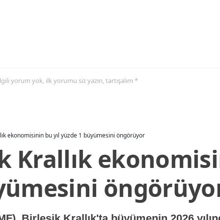
 ilgili yorum yok, ilk yorumu siz yazın, tartışalım *
allık ekonomisinin bu yıl yüzde 1 büyümesini öngörüyor
ik Krallık ekonomisi
yümesini öngörüyo
MF), Birleşik Krallık'ta büyümenin 2026 yılı