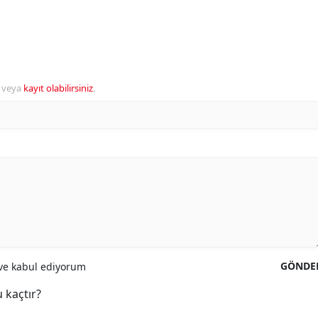
veya
kayıt olabilirsiniz
.
GÖNDE
e kabul ediyorum
 kaçtır?