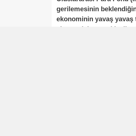
gerilemesinin beklendiğini
ekonominin yavaş yavaş t
ekonomisi, sonraki yıllard
Nur Duman