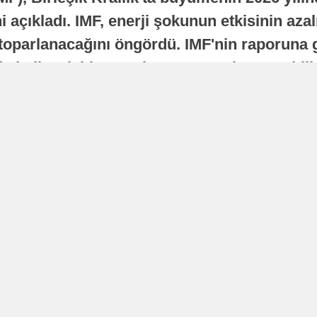
 açıkladı. IMF, enerji şokunun etkisinin azal
oparlanacağını öngördü. IMF'nin raporuna gö
a istikrarlı bir toparlanma süreci yaşayabilir
Yayınlanma
16 Temmuz 2026 - 22:37