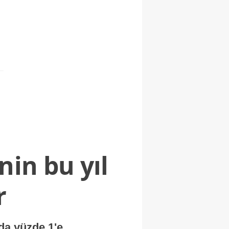
nin bu yıl
r
nda yüzde 1'e