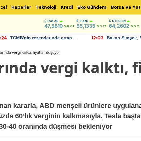
cel
Haberler
Teknoloji
Kredi
Eko Gündem
Borsa Ve Yat
DOLAR
EURO
STERLIN
47,5810
55,1335
64,2602
%0.01
%0.17
%0.2
TCMB'nin rezervlerinde artan
Bakan Şimşek, 
:24
12:03
momentum devam ediyor
için umut verici
bulundu
rında vergi kalktı, fiyatlar düşüyor
ında vergi kalktı, f
an kararla, ABD menşeli ürünlere uygulanan 
üzde 60’lık verginin kalkmasıyla, Tesla başt
 30-40 oranında düşmesi bekleniyor