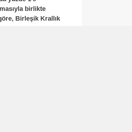
masıyla birlikte
re, Birleşik Krallık
.
Abone Ol
Finans
Bitcoin, 65 bin dolar
seviyesinin altına
düştü...