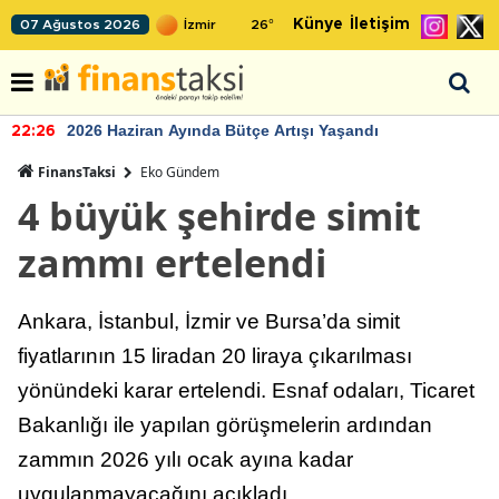
Künye
İletişim
07 Ağustos 2026
26
°
2026 Haziran Ayında Bütçe Artışı Yaşandı
22:26
FinansTaksi
Eko Gündem
4 büyük şehirde simit
zammı ertelendi
Ankara, İstanbul, İzmir ve Bursa’da simit
fiyatlarının 15 liradan 20 liraya çıkarılması
yönündeki karar ertelendi. Esnaf odaları, Ticaret
Bakanlığı ile yapılan görüşmelerin ardından
zammın 2026 yılı ocak ayına kadar
uygulanmayacağını açıkladı