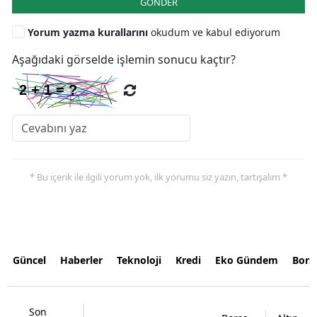
GÖNDER
Yorum yazma kurallarını
okudum ve kabul ediyorum
Aşağıdaki görselde işlemin sonucu kaçtır?
* Bu içerik ile ilgili yorum yok, ilk yorumu siz yazın, tartışalım *
Güncel
Haberler
Teknoloji
Kredi
Eko Gündem
Bors
Son