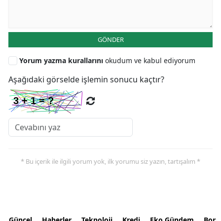
GÖNDER
Yorum yazma kurallarını
okudum ve kabul ediyorum
Aşağıdaki görselde işlemin sonucu kaçtır?
* Bu içerik ile ilgili yorum yok, ilk yorumu siz yazın, tartışalım *
Güncel
Haberler
Teknoloji
Kredi
Eko Gündem
Bors