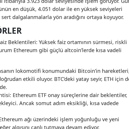
ı itibarıyla 3.923 dolar seviyesinde işlem görüyor. Gü
günün en düşük, 4.051 dolar ile en yüksek seviyeleri
n sert dalgalanmalarla yön aradığını ortaya koyuyor.
ÖRLER
z Beklentileri: Yüksek faiz ortamının sürmesi, riskli
 durum Ethereum gibi güçlü altcoin’lerde kısa vadeli
yasanın lokomotifi konumundaki Bitcoin’in hareketleri
ğrudan etkili oluyor. BTC’deki yatay seyir, ETH için d
de.
tisi: Ethereum ETF onay süreçlerine dair beklentiler,
tekleyici. Ancak somut adım eksikliği, kısa vadede
Ethereum ağı üzerindeki işlem yoğunluğu ve yeni
eğer algısını canlı tutmaya devam ediyor.