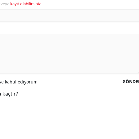
veya
kayıt olabilirsiniz
.
GÖNDE
e kabul ediyorum
 kaçtır?