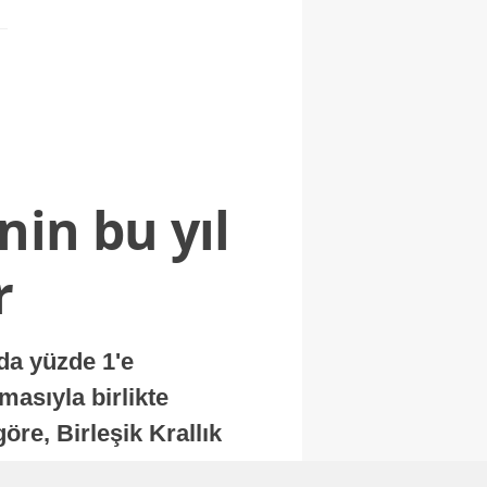
nin bu yıl
r
nda yüzde 1'e
masıyla birlikte
re, Birleşik Krallık
.