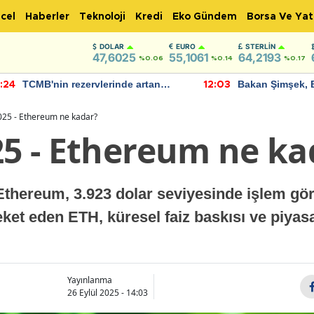
cel
Haberler
Teknoloji
Kredi
Eko Gündem
Borsa Ve Yat
DOLAR
EURO
STERLIN
47,6025
55,1061
64,2193
%0.06
%0.14
%0.17
TCMB'nin rezervlerinde artan
Bakan Şimşek, 
:24
12:03
momentum devam ediyor
için umut verici
bulundu
2025 - Ethereum ne kadar?
25 - Ethereum ne ka
Ethereum, 3.923 dolar seviyesinde işlem gör
et eden ETH, küresel faiz baskısı ve piyasal
Yayınlanma
26 Eylül 2025 - 14:03