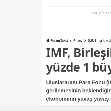
* Bu içerik ile
FinansTaksi
Finans
IMF, Birleşik Kr
IMF, Birleş
yüzde 1 bü
Uluslararası Para Fonu (I
gerilemesinin beklendiğini
ekonominin yavaş yavaş t
ekonomisi, sonraki yıllard