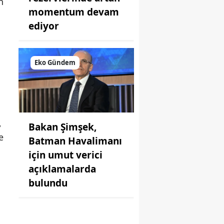
n
momentum devam
ediyor
Eko Gündem
,
Bakan Şimşek,
e
Batman Havalimanı
için umut verici
açıklamalarda
bulundu