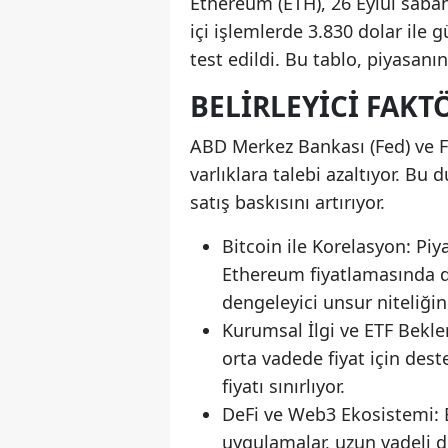
Ethereum (ETH), 26 Eylül sabah
içi işlemlerde 3.830 dolar ile 
test edildi. Bu tablo, piyasanı
BELIRLEYICI FAKT
ABD Merkez Bankası (Fed) ve Fai
varlıklara talebi azaltıyor. Bu
satış baskısını artırıyor.
Bitcoin ile Korelasyon: Pi
Ethereum fiyatlamasında do
dengeleyici unsur niteliğin
Kurumsal İlgi ve ETF Beklen
orta vadede fiyat için des
fiyatı sınırlıyor.
DeFi ve Web3 Ekosistemi: 
uygulamalar, uzun vadeli d