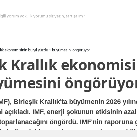
 ilgili yorum yok, ilk yorumu siz yazın, tartışalım *
allık ekonomisinin bu yıl yüzde 1 büyümesini öngörüyor
ik Krallık ekonomisi
yümesini öngörüyo
MF), Birleşik Krallık'ta büyümenin 2026 yılı
 açıkladı. IMF, enerji şokunun etkisinin azal
oparlanacağını öngördü. IMF'nin raporuna gö
a istikrarlı bir toparlanma süreci yaşayabilir