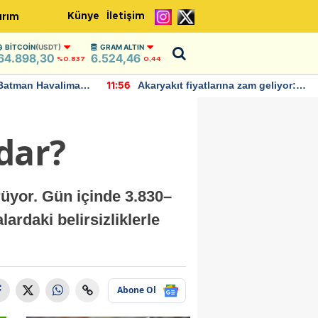
Künye
İletişim
ırım
BITCOIN
(USDT)
GRAM ALTIN
64.898,30
6.524,46
%0.837
0,44
Batman Havalimanı
Akaryakıt fiyatlarına zam geliyor:
11:56
 açıklamalarda
Yeni tarih açıklandı
dar?
üyor. Gün içinde 3.830–
ardaki belirsizliklerle
Abone Ol