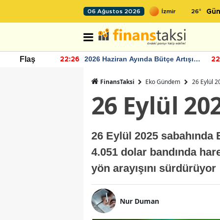
26
°
06 Ağustos 2026
Gün
r seviyesinin
2026 Haziran Ayında Bütçe Artışı
Flaş
22:26
22
Yaşandı
FinansTaksi
Eko Gündem
26 Eylül 
26 Eylül 20
26 Eylül 2025 sabahında 
4.051 dolar bandında harek
yön arayışını sürdürüyor
Nur Duman