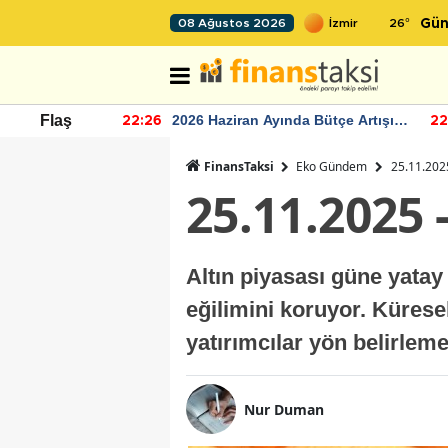
26
°
08 Ağustos 2026
Gün
r seviyesinin
2026 Haziran Ayında Bütçe Artışı
Flaş
22:26
22
Yaşandı
FinansTaksi
Eko Gündem
25.11.2025
25.11.2025 
Altın piyasası güne yatay
eğilimini koruyor. Küresel
yatırımcılar yön belirleme
Nur Duman