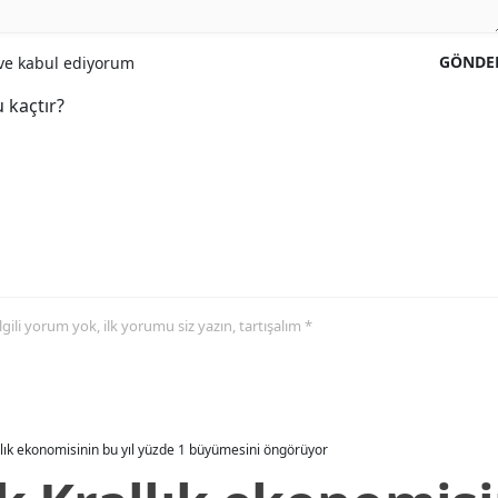
GÖNDE
e kabul ediyorum
 kaçtır?
 ilgili yorum yok, ilk yorumu siz yazın, tartışalım *
allık ekonomisinin bu yıl yüzde 1 büyümesini öngörüyor