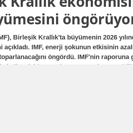
ik Krallık ekonomisi
yümesini öngörüyo
MF), Birleşik Krallık'ta büyümenin 2026 yılı
 açıkladı. IMF, enerji şokunun etkisinin azal
oparlanacağını öngördü. IMF'nin raporuna gö
a istikrarlı bir toparlanma süreci yaşayabilir
Yayınlanma
16 Temmuz 2026 - 22:37