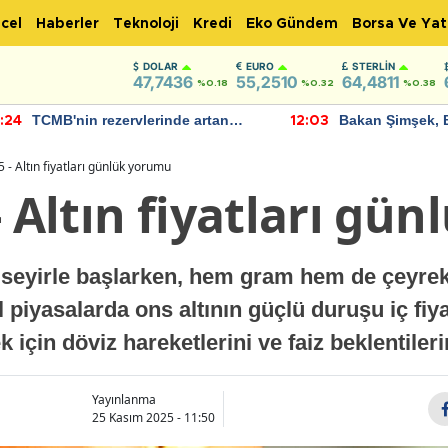
cel
Haberler
Teknoloji
Kredi
Eko Gündem
Borsa Ve Yat
DOLAR
EURO
STERLIN
47,7436
55,2510
64,4811
%0.18
%0.32
%0.38
TCMB'nin rezervlerinde artan
Bakan Şimşek, 
:24
12:03
momentum devam ediyor
için umut verici
bulundu
 - Altın fiyatları günlük yorumu
- Altın fiyatları gü
 seyirle başlarken, hem gram hem de çeyrek a
 piyasalarda ons altının güçlü duruşu iç fiya
k için döviz hareketlerini ve faiz beklentiler
Yayınlanma
25 Kasım 2025 - 11:50