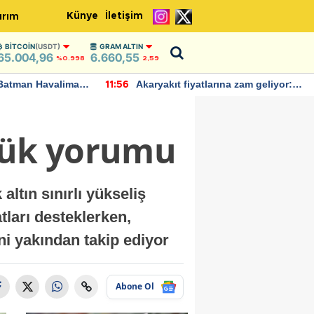
Künye
İletişim
ırım
BITCOIN
(USDT)
GRAM ALTIN
65.004,96
6.660,55
%0.998
2,59
Batman Havalimanı
Akaryakıt fiyatlarına zam geliyor:
11:56
 açıklamalarda
Yeni tarih açıklandı
nlük yorumu
ltın sınırlı yükseliş
tları desteklerken,
ini yakından takip ediyor
Abone Ol