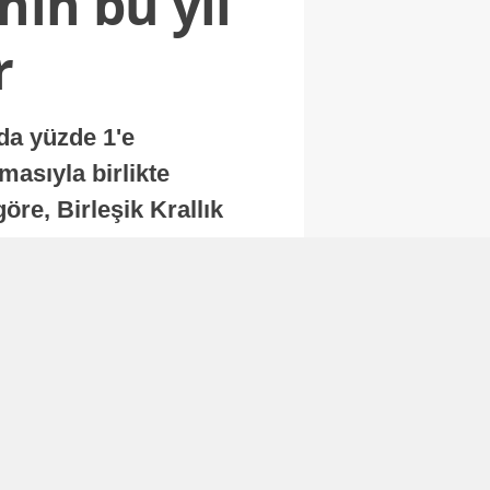
nin bu yıl
r
nda yüzde 1'e
masıyla birlikte
re, Birleşik Krallık
.
Abone Ol
Finans