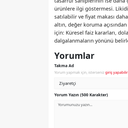
tasarruf sahiplerinin ise daha 
ürünlere ilgi göstermesi. Likid
satılabilir ve fiyat makası dah
altın, değer koruma açısından d
için: Küresel faiz kararları, do
dalgalanmaların yönünü belirl
Yorumlar
Takma Ad
Yorum yapmak için, isterseniz
giriş yapabilir
Yorum Yazın (500 Karakter)