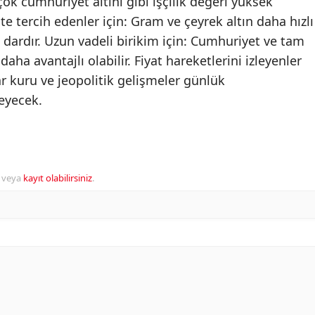
çok cumhuriyet altını gibi işçilik değeri yüksek
ite tercih edenler için: Gram ve çeyrek altın daha hızlı
a dardır. Uzun vadeli birikim için: Cumhuriyet ve tam
aha avantajlı olabilir. Fiyat hareketlerini izleyenler
lar kuru ve jeopolitik gelişmeler günlük
eyecek.
veya
kayıt olabilirsiniz
.