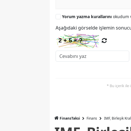
Yorum yazma kurallarını
okudum v
Aşağıdaki görselde işlemin sonucu
* Bu içerik ile
FinansTaksi
Finans
IMF, Birleşik Kr