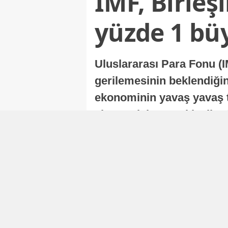
IMF, Birleş
yüzde 1 bü
Uluslararası Para Fonu (I
gerilemesinin beklendiğini
ekonominin yavaş yavaş t
ekonomisi, sonraki yıllard
Nur Duman