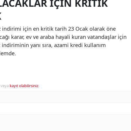
LACAKLAR İÇIN KRITIK
K
z indirimi için en kritik tarih 23 Ocak olarak öne
cağı karar, ev ve araba hayali kuran vatandaşlar için
iz indiriminin yanı sıra, azami kredi kullanım
ndemde.
veya
kayıt olabilirsiniz
.