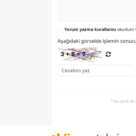
Yorum yazma kurallarını
okudum v
Aşağıdaki görselde işlemin sonucu
* Bu içerik ile