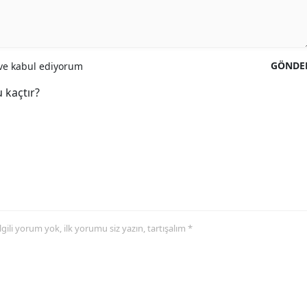
GÖNDE
e kabul ediyorum
 kaçtır?
 ilgili yorum yok, ilk yorumu siz yazın, tartışalım *