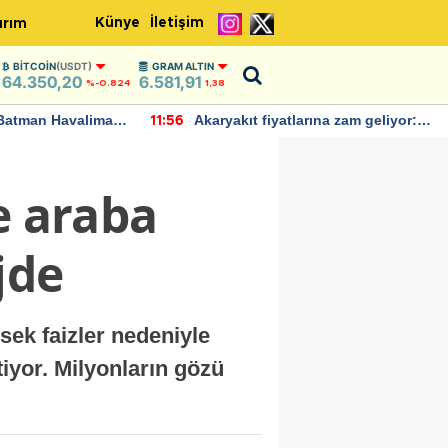
Künye
İletişim
ırım
BITCOIN
(USDT)
GRAM ALTIN
64.350,20
6.581,91
%-0.824
1,38
Batman Havalimanı
Akaryakıt fiyatlarına zam geliyor:
11:56
 açıklamalarda
Yeni tarih açıklandı
e araba
jde
ksek faizler nedeniyle
iyor. Milyonların gözü