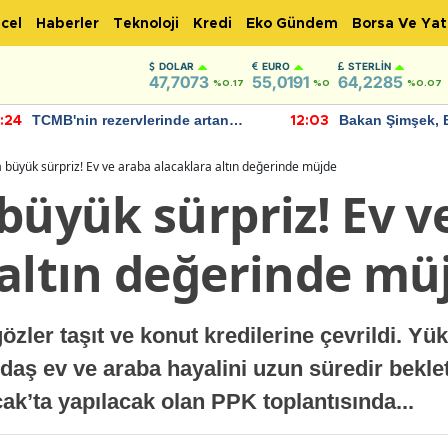
cel
Haberler
Teknoloji
Kredi
Eko Gündem
Borsa Ve Yat
DOLAR
EURO
STERLIN
47,7073
55,0191
64,2285
%0.17
%0
%0.07
TCMB'nin rezervlerinde artan
Bakan Şimşek, 
:24
12:03
momentum devam ediyor
için umut verici
bulundu
 büyük sürpriz! Ev ve araba alacaklara altın değerinde müjde
büyük sürpriz! Ev v
 altın değerinde mü
gözler taşıt ve konut kredilerine çevrildi. Yü
daş ev ve araba hayalini uzun süredir beklet
k’ta yapılacak olan PPK toplantısında...