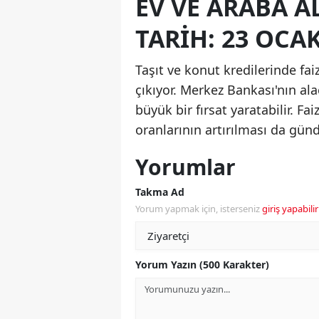
EV VE ARABA A
TARIH: 23 OCA
Taşıt ve konut kredilerinde fai
çıkıyor. Merkez Bankası'nın ala
büyük bir fırsat yaratabilir. Fa
oranlarının artırılması da gü
Yorumlar
Takma Ad
Yorum yapmak için, isterseniz
giriş yapabilir
Yorum Yazın (500 Karakter)