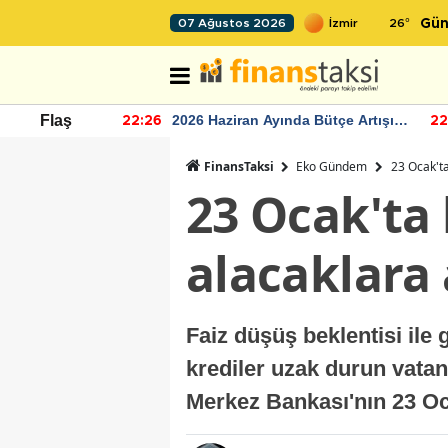
26
°
07 Ağustos 2026
Gün
r seviyesinin
2026 Haziran Ayında Bütçe Artışı
Flaş
22:26
22
Yaşandı
FinansTaksi
Eko Gündem
23 Ocak'ta
23 Ocak'ta 
alacaklara
Faiz düşüş beklentisi ile 
krediler uzak durun vatan
Merkez Bankası'nın 23 Oca