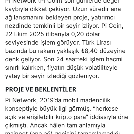
Pi Network (Pi Coin) son günlerde değer
kaybıyla dikkat çekiyor. Uzun süredir ana
ağ lansmanını bekleyen proje, yatırımcı
nezdinde temkinli bir seyir izliyor. Pi Coin,
22 Ekim 2025 itibarıyla 0,20 dolar
seviyesinde işlem görüyor. Türk Lirası
bazında bu rakam yaklaşık ₺8,40 düzeyine
denk geliyor. Son 24 saatteki işlem hacmi
sınırlı kalırken, fiyatın düşük volatiliteyle
yatay bir seyir izlediği gözleniyor.
PROJE VE BEKLENTILER
Pi Network, 2019’da mobil madencilik
konseptiyle büyük ilgi görmüş, “herkese
açık ve erişilebilir kripto para” iddiasıyla öne
çıkmıştı. Ancak hâlen tam anlamıyla
mainnet (ana ağ) geçişini tamamlamadığı