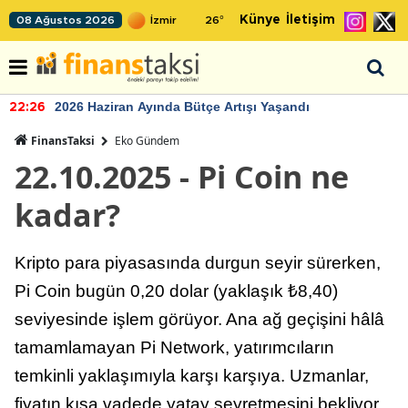
Künye
İletişim
08 Ağustos 2026
26
°
2026 Haziran Ayında Bütçe Artışı Yaşandı
22:26
FinansTaksi
Eko Gündem
22.10.2025 - Pi Coin ne
kadar?
Kripto para piyasasında durgun seyir sürerken,
Pi Coin bugün 0,20 dolar (yaklaşık ₺8,40)
seviyesinde işlem görüyor. Ana ağ geçişini hâlâ
tamamlamayan Pi Network, yatırımcıların
temkinli yaklaşımıyla karşı karşıya. Uzmanlar,
fiyatın kısa vadede yatay seyretmesini bekliyor