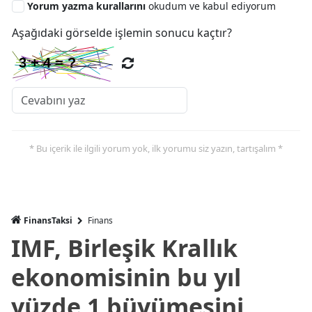
Yorum yazma kurallarını
okudum ve kabul ediyorum
Aşağıdaki görselde işlemin sonucu kaçtır?
* Bu içerik ile ilgili yorum yok, ilk yorumu siz yazın, tartışalım *
FinansTaksi
Finans
IMF, Birleşik Krallık
ekonomisinin bu yıl
yüzde 1 büyümesini