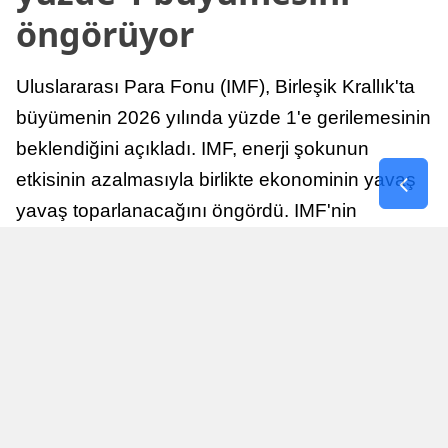
öngörüyor
Uluslararası Para Fonu (IMF), Birleşik Krallık'ta
büyümenin 2026 yılında yüzde 1'e gerilemesinin
beklendiğini açıkladı. IMF, enerji şokunun
etkisinin azalmasıyla birlikte ekonominin yavaş
yavaş toparlanacağını öngördü. IMF'nin
raporuna göre, Birleşik Krallık ekonomisi,
sonraki yıllarda istikrarlı bir toparlanma süreci
yaşayabilir.
Yayınlanma
Nur Duman
16 Temmuz 2026 - 22:37