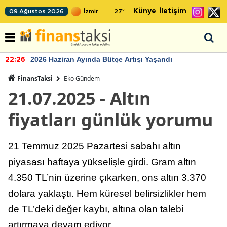
Künye
İletişim
09 Ağustos 2026
27
°
2026 Haziran Ayında Bütçe Artışı Yaşandı
22:26
FinansTaksi
Eko Gündem
21.07.2025 - Altın
fiyatları günlük yorumu
21 Temmuz 2025 Pazartesi sabahı altın
piyasası haftaya yükselişle girdi. Gram altın
4.350 TL’nin üzerine çıkarken, ons altın 3.370
dolara yaklaştı. Hem küresel belirsizlikler hem
de TL’deki değer kaybı, altına olan talebi
artırmaya devam ediyor