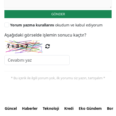
GÖNDER
Yorum yazma kurallarını
okudum ve kabul ediyorum
Aşağıdaki görselde işlemin sonucu kaçtır?
* Bu içerik ile ilgili yorum yok, ilk yorumu siz yazın, tartışalım *
Güncel
Haberler
Teknoloji
Kredi
Eko Gündem
Bors