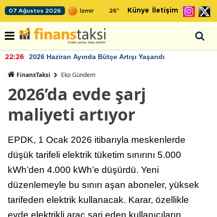
Künye
İletişim
07 Ağustos 2026
26
°
2026 Haziran Ayında Bütçe Artışı Yaşandı
22:26
FinansTaksi
Eko Gündem
2026’da evde şarj
maliyeti artıyor
EPDK, 1 Ocak 2026 itibarıyla meskenlerde
düşük tarifeli elektrik tüketim sınırını 5.000
kWh’den 4.000 kWh’e düşürdü. Yeni
düzenlemeyle bu sınırı aşan aboneler, yüksek
tarifeden elektrik kullanacak. Karar, özellikle
evde elektrikli araç şarj eden kullanıcıların