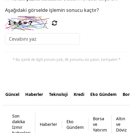
Aşağıdaki görselde işlemin sonucu kaçtır?
* Bu içerik ile ilgili yorum yok, ilk yorumu siz yazın, tartışalım *
Güncel
Haberler
Teknoloji
Kredi
Eko Gündem
Bors
Son
Borsa
Altın
dakika
Eko
Haberler
ve
ve
İzmir
Gündem
Yatırım
Döviz
haberleri